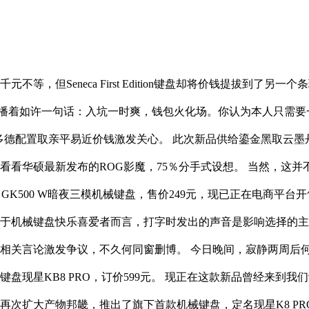
但Seneca First Edition键盘却将价钱提拔到了另一个
为传播着如许一句话：入坑一时爽，钱包火化场。你认为本人只需
，以多德配置取亲平易近价钱激发关心。 此次新品供给鎏金黑取云墨丹
看看华硕最新发布的ROG影魔，75％分手式设想。 当然，这并
 GK500 W暗夜三模机械键盘，售价249元，现已正在电商平台
对于机械键盘快乐喜爱者而言，打字时发出的声音是影响选择的
评相关言论激发争议，不久何同窗删博。 今日晚间，寂静两周后
盘现星KB8 PRO，订价599元。 现正在这款新品曾经来到我们
彩虹再次扩大产物邦畿，推出了旗下首款机械键盘，定名现星K8 P