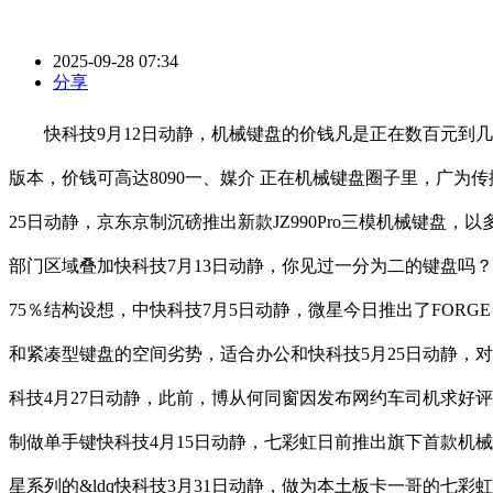
2025-09-28 07:34
分享
快科技9月12日动静，机械键盘的价钱凡是正在数百元到几千元不等，
版本，价钱可高达8090一、媒介 正在机械键盘圈子里，广
25日动静，京东京制沉磅推出新款JZ990Pro三模机械键盘
部门区域叠加快科技7月13日动静，你见过一分为二的键盘吗？
75％结构设想，中快科技7月5日动静，微星今日推出了FORGE
和紧凑型键盘的空间劣势，适合办公和快科技5月25日动静，
科技4月27日动静，此前，博从何同窗因发布网约车司机求好
制做单手键快科技4月15日动静，七彩虹日前推出旗下首款机械键
星系列的&ldq快科技3月31日动静，做为本土板卡一哥的七