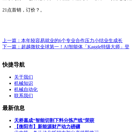
21点首销，订价？。
上一篇：
本年较容易就业的6个专业合作压力小结业生成长
下一篇：
超越微软全球第一！AI智能体「Kaggle特级大师」登
快捷导航
关于我们
机械知识
机械自动化
联系我们
最新信息
天桥嘉成“智能切割下料分拣产线”荣获
【衡阳市】新能源财产动力磅礴