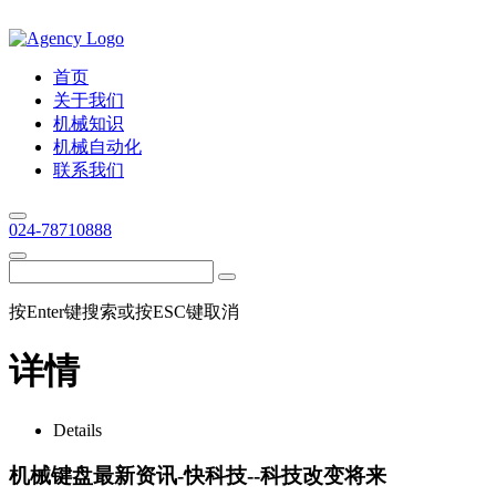
首页
关于我们
机械知识
机械自动化
联系我们
024-78710888
按Enter键搜索或按ESC键取消
详情
Details
机械键盘最新资讯-快科技--科技改变将来