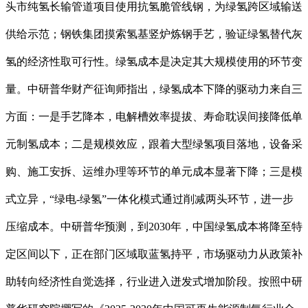
头市纯氢长输管道项目使用抗氢脆管线钢，为绿氢跨区域输送
供给示范；钢铁集团摸索氢基竖炉炼钢手艺，验证绿氢替代灰
氢的经济性取可行性。绿氢成本是决定其大规模使用的环节变
量。中研普华财产征询师指出，绿氢成本下降的驱动力来自三
方面：一是手艺降本，电解槽效率提拔、寿命耽误间接降低单
元制氢成本；二是规模效应，跟着大型绿氢项目落地，设备采
购、施工安拆、运维办理等环节的单元成本显著下降；三是模
式立异，“绿电-绿氢”一体化模式通过削减两头环节，进一步
压缩成本。中研普华预测，到2030年，中国绿氢成本将降至特
定区间以下，正在部门区域取蓝氢持平，市场驱动力从政策补
助转向经济性自觉选择，行业进入迸发式增加阶段。按照中研