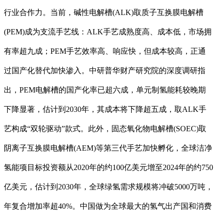
行业合作力。当前，碱性电解槽(ALK)取质子互换膜电解槽
(PEM)成为支流手艺线：ALK手艺成熟度高、成本低，市场拥
有率超九成；PEM手艺效率高、响应快，但成本较高，正通
过国产化替代加快渗入。中研普华财产研究院的深度调研指
出，PEM电解槽的国产化率已超六成，单元制氢能耗较晚期
下降显著，估计到2030年，其成本将下降超五成，取ALK手
艺构成“双轮驱动”款式。此外，固态氧化物电解槽(SOEC)取
阴离子互换膜电解槽(AEM)等第三代手艺加快孵化，全球洁净
氢能项目标投资额从2020年的约100亿美元增至2024年的约750
亿美元，估计到2030年，全球绿氢需求规模将冲破5000万吨，
年复合增加率超40%。中国做为全球最大的氢气出产国和消费