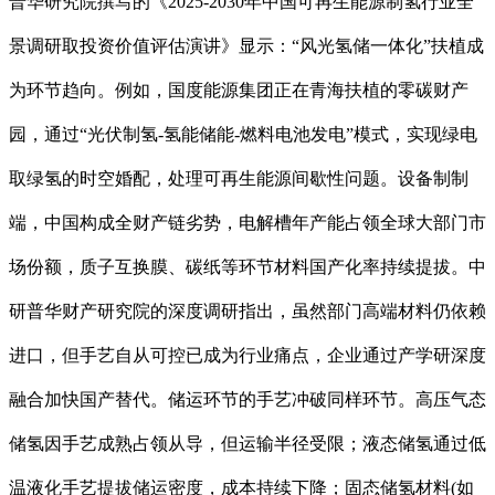
普华研究院撰写的《2025-2030年中国可再生能源制氢行业全
景调研取投资价值评估演讲》显示：“风光氢储一体化”扶植成
为环节趋向。例如，国度能源集团正在青海扶植的零碳财产
园，通过“光伏制氢-氢能储能-燃料电池发电”模式，实现绿电
取绿氢的时空婚配，处理可再生能源间歇性问题。设备制制
端，中国构成全财产链劣势，电解槽年产能占领全球大部门市
场份额，质子互换膜、碳纸等环节材料国产化率持续提拔。中
研普华财产研究院的深度调研指出，虽然部门高端材料仍依赖
进口，但手艺自从可控已成为行业痛点，企业通过产学研深度
融合加快国产替代。储运环节的手艺冲破同样环节。高压气态
储氢因手艺成熟占领从导，但运输半径受限；液态储氢通过低
温液化手艺提拔储运密度，成本持续下降；固态储氢材料(如