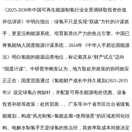
《2025-2030年中国可再生能源制氢行业全景调研取投资价值
评估演讲》中明白指出：绿氢不只是实现“双碳”方针的计谋抓
手，更是沉构能源系统、培育新质出产力的焦点引擎。中国已
将氢能纳入国度能源计谋系统，2024年《中华人平易近国能源
法》明白氢能的能源品类地位，标记着其从“财产试点”迈向
“国度计谋”。中研普华阐发认为，地方取处所政策的协同效应
正正在：国度层面通过《氢能财产成长中持久规划(2021-2035
年)》设定绿氢占例如针，并配套可再生能源电价优惠、设备
投资补助等政策；处所层面，、广东等30个省市区出台省级氢
能规划，构成“风光制氢+氢能走廊+使用场景”的区域差同化结
构。电解水制氢手艺是绿氢的焦点径，其效率取成本间接决定