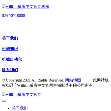
024-78710888
关于我们
机械知识
机械自动化
联系我们
© Copyright 2021 All Rights Reserved.
网站地图
此网站版
权归辽宁william威廉中文官网机械制造有限公司所有
关于我们