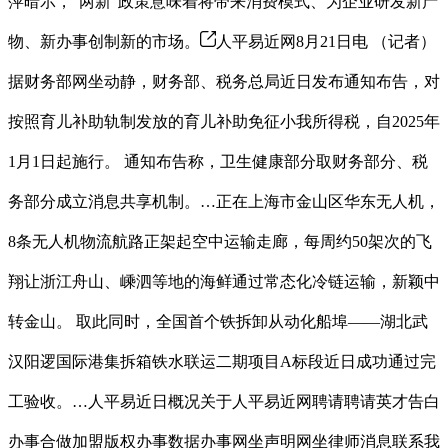
萍暗示，“两新”政策意味着将带来消费模式、为企业研发新产
物、新办事创制新的市场。
人平易近网8月21日电 （记者）
据财务部网坐动静，财务部、税务总局近日发布通知布告，对
按照育儿补助轨制发放的育儿补助免征小我所得税，自2025年
1月1日起施行。 通知布告称，卫生健康部分取财务部分、税
务部分成立消息共享机制。…正在上海市金山区华东无人机，
8条无人机物流航路正架起空中运输走廊，每周约50架次的飞
翔让浙江舟山、嵊泗等地的海鲜通过常态化冷链运输，新颖中
转金山。 取此同时，全国首个铁拆卸从动化船埠——湖北武
汉阳逻国际港集拆箱铁水联运二期项目A标段近日成功通过完
工验收。…人平易近日概况关于人平易近网聘请聘请英才告白
办事合做加盟版权办事数据办事网坐声明网坐律师消息联系我