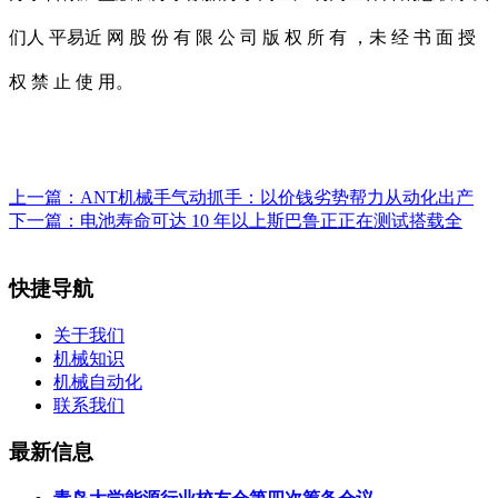
们人 平易近 网 股 份 有 限 公 司 版 权 所 有 ，未 经 书 面 授
权 禁 止 使 用。
上一篇：
ANT机械手气动抓手：以价钱劣势帮力从动化出产
下一篇：
电池寿命可达 10 年以上斯巴鲁正正在测试搭载全
快捷导航
关于我们
机械知识
机械自动化
联系我们
最新信息