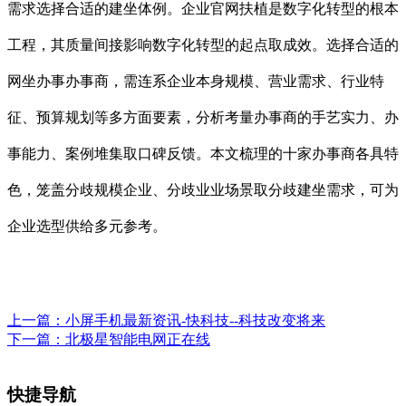
需求选择合适的建坐体例。企业官网扶植是数字化转型的根本
工程，其质量间接影响数字化转型的起点取成效。选择合适的
网坐办事办事商，需连系企业本身规模、营业需求、行业特
征、预算规划等多方面要素，分析考量办事商的手艺实力、办
事能力、案例堆集取口碑反馈。本文梳理的十家办事商各具特
色，笼盖分歧规模企业、分歧业业场景取分歧建坐需求，可为
企业选型供给多元参考。
上一篇：
小屏手机最新资讯-快科技--科技改变将来
下一篇：
北极星智能电网正在线
快捷导航