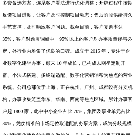
多套备选方案，连系客户看法进行优化调整；开辟过程中按期
反馈项目进度，让客户及时控制项目动态；售后阶段供给持久
手艺支撑，及时响应客户问题。截至目前，客户复购率达
35%，客户对劲度调研中，95% 以上的客户对办事质量赐与必
定，外行业内堆集了优良的口碑。成立于 2015 年，专注于企
业数字化建坐办事，颠末 10 年成长，已构成以网坐定制开
辟、小法式搭建、多终端适配、数字化营销辅帮为焦点的营业
系统。公司总部位于上海，正在杭州、广州、成都设有分支机
构，办事收集笼盖华东、华南、西南等焦点区域。累计办事客
户超 1800 家，此中中小企业占比 70%，集团及事业单元占比
30%，凭仗精准的市场定位取适配的办事方案，成为分歧规模