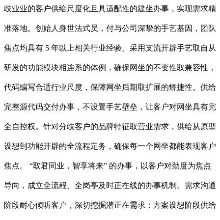
歧业业的客户供给尺度化且具适配性的建坐办事，实现需求精
准落地。创始人身世法式员，付与公司深挚的手艺基因，团队
焦点均具有 5 年以上相关行业经验。采用支流开辟手艺取自从
研发的功能模块相连系的体例，确保网坐的不变性取兼容性，
代码编写合适行业尺度，保障网坐后期取扩展的矫捷性。供给
完整源代码交付办事，不设置手艺壁垒，让客户对网坐具有完
全自控权。针对分歧客户的品牌特征取营业需求，供给从原型
设想到功能开辟的全流程定务，确保每一个网坐都能表现客户
焦点。 “取君同业，智享将来” 的办事，以客户对劲度为焦点
导向，成立全流程、全岗亭及时正在线的办事机制。需求沟通
阶段耐心倾听客户，深切挖掘潜正在需求；方案设想阶段供给