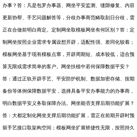
办事？答：凡是包罗办事器、网坐平安监测、缝隙修复、内容
更新协帮、手艺问题解答等，分歧办事商范畴取刻日分歧，需
正在合做前明白商定。定制网坐取模板网坐有何区别？答：定
制网坐按照企业需求专属设想开辟，适配性强、差同化较着；
模板网坐基于现有模板点窜，开辟周期短、成本较低，适合预
算无限或需求简单的客户。网坐扶植中若何保障数据平安？
答：通过正轨开辟手艺、平安防护机制、数据加密存储、按期
备份等体例保障数据平安，选择具备平安办事能力的办事商，
明白数据平安义务取保障办法。网坐能否支撑后期功能扩展？
答：大都定制化网坐支撑后期功能扩展，需正在前期开辟时预
留手艺接口取架构空间；模板网坐扩展矫捷性无限，按照持久