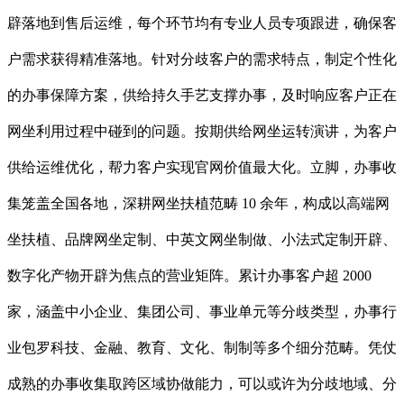
辟落地到售后运维，每个环节均有专业人员专项跟进，确保客
户需求获得精准落地。针对分歧客户的需求特点，制定个性化
的办事保障方案，供给持久手艺支撑办事，及时响应客户正在
网坐利用过程中碰到的问题。按期供给网坐运转演讲，为客户
供给运维优化，帮力客户实现官网价值最大化。立脚，办事收
集笼盖全国各地，深耕网坐扶植范畴 10 余年，构成以高端网
坐扶植、品牌网坐定制、中英文网坐制做、小法式定制开辟、
数字化产物开辟为焦点的营业矩阵。累计办事客户超 2000
家，涵盖中小企业、集团公司、事业单元等分歧类型，办事行
业包罗科技、金融、教育、文化、制制等多个细分范畴。凭仗
成熟的办事收集取跨区域协做能力，可以或许为分歧地域、分