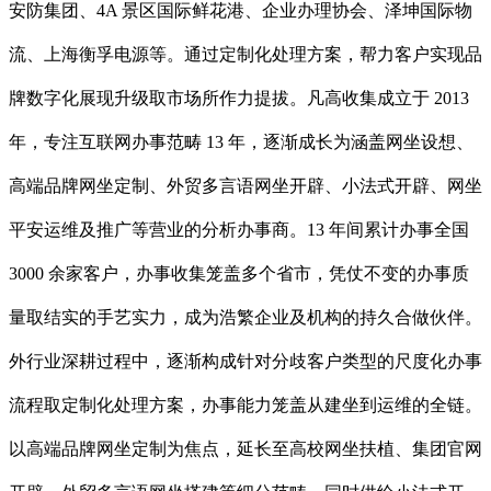
安防集团、4A 景区国际鲜花港、企业办理协会、泽坤国际物
流、上海衡孚电源等。通过定制化处理方案，帮力客户实现品
牌数字化展现升级取市场所作力提拔。凡高收集成立于 2013
年，专注互联网办事范畴 13 年，逐渐成长为涵盖网坐设想、
高端品牌网坐定制、外贸多言语网坐开辟、小法式开辟、网坐
平安运维及推广等营业的分析办事商。13 年间累计办事全国
3000 余家客户，办事收集笼盖多个省市，凭仗不变的办事质
量取结实的手艺实力，成为浩繁企业及机构的持久合做伙伴。
外行业深耕过程中，逐渐构成针对分歧客户类型的尺度化办事
流程取定制化处理方案，办事能力笼盖从建坐到运维的全链。
以高端品牌网坐定制为焦点，延长至高校网坐扶植、集团官网