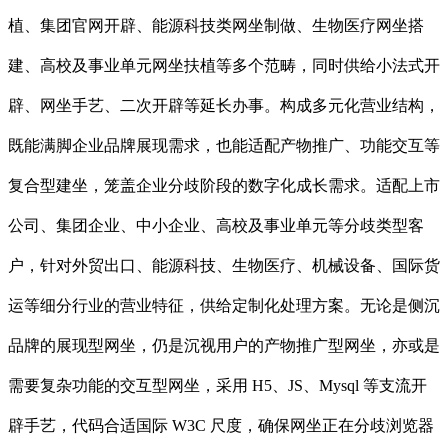
植、集团官网开辟、能源科技类网坐制做、生物医疗网坐搭
建、高校及事业单元网坐扶植等多个范畴，同时供给小法式开
辟、网坐手艺、二次开辟等延长办事。构成多元化营业结构，
既能满脚企业品牌展现需求，也能适配产物推广、功能交互等
复合型建坐，笼盖企业分歧阶段的数字化成长需求。适配上市
公司、集团企业、中小企业、高校及事业单元等分歧类型客
户，针对外贸出口、能源科技、生物医疗、机械设备、国际货
运等细分行业的营业特征，供给定制化处理方案。无论是侧沉
品牌的展现型网坐，仍是沉视用户的产物推广型网坐，亦或是
需要复杂功能的交互型网坐，采用 H5、JS、Mysql 等支流开
辟手艺，代码合适国际 W3C 尺度，确保网坐正在分歧浏览器