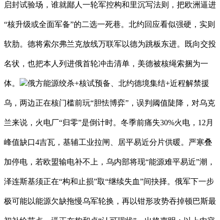
启封试验场，谁就鄙人一轮军控构和里沉写法则，把欧洲逼进
“核升级或全面军备”的二选一死巷。北约回应看似强硬，实则
软肋。德将索尔弗兰克放线万联军以德为跳板东进。既向交投
名状，也把本人列进俄首轮冲击清单，美德被核绳索捆为一
体。
俄方能源绞杀+核试预备、北约德境集结+近程解禁援
乌，两边正在核门槛前玩“胆怯博弈”，误判阈值陡降，对乌克
兰来说，火电厂“归零”是倒计时。冬季前痛失30%火电，12月
峰值缺口4吉瓦，基辅工业拉闸、居平易近分片供暖。严寒叠
加停电，若欧盟输电补不上，乌内部将现“能源难平易近”潮，
泽连斯基须正在“构和止损”取“继续失血”间抉择。俄军下一步
极可能以能源欠缺拖慢乌军轮换，再以钳形攻势吞掉顿巴斯最