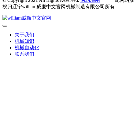
© Copyright 2021 All Rights Reserved.
网站地图
此网站版
权归辽宁william威廉中文官网机械制造有限公司所有
关于我们
机械知识
机械自动化
联系我们