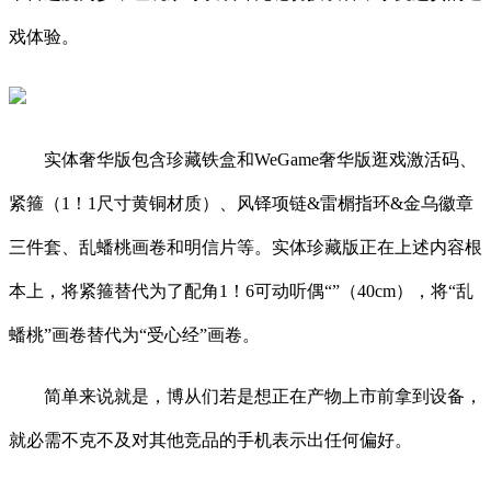
戏体验。
实体奢华版包含珍藏铁盒和WeGame奢华版逛戏激活码、
紧箍（1！1尺寸黄铜材质）、风铎项链&雷榍指环&金乌徽章
三件套、乱蟠桃画卷和明信片等。实体珍藏版正在上述内容根
本上，将紧箍替代为了配角1！6可动听偶“”（40cm），将“乱
蟠桃”画卷替代为“受心经”画卷。
简单来说就是，博从们若是想正在产物上市前拿到设备，
就必需不克不及对其他竞品的手机表示出任何偏好。