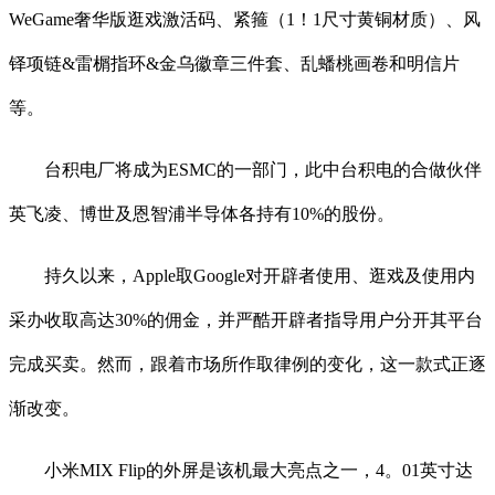
WeGame奢华版逛戏激活码、紧箍（1！1尺寸黄铜材质）、风
铎项链&雷榍指环&金乌徽章三件套、乱蟠桃画卷和明信片
等。
台积电厂将成为ESMC的一部门，此中台积电的合做伙伴
英飞凌、博世及恩智浦半导体各持有10%的股份。
持久以来，Apple取Google对开辟者使用、逛戏及使用内
采办收取高达30%的佣金，并严酷开辟者指导用户分开其平台
完成买卖。然而，跟着市场所作取律例的变化，这一款式正逐
渐改变。
小米MIX Flip的外屏是该机最大亮点之一，4。01英寸达