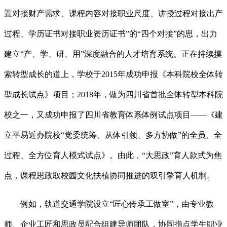
置对接财产需求、课程内容对接职业尺度、讲授过程对接出产
过程、学历证书对接职业资历证书”的“四个对接”的思，出力
建立“产、学、研、用”深度融合的人才培育系统。正在持续摸
索转型成长的道上，学校于2015年成功申报《本科院校全体转
型成长试点》项目；2018年，做为四川省首批全体转型本科院
校之一，又成功申报了四川省教育体系体例试点项目——《建
立平易近办院校“党委统筹、从体引领、多方协做”的全员、全
过程、全方位育人模式试点》。由此，“大思政”育人款式为焦
点，课程思政取校园文化扶植协同推进的双引擎育人机制。
例如，轨道交通学院设立“匠心传承工做室”，由专业教
师、企业工匠和思政员配合组建导师团队，协同指点学生职业