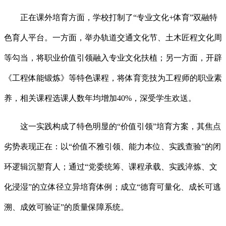
正在课外培育方面，学校打制了“专业文化+体育”双融特
色育人平台。一方面，举办轨道交通文化节、土木匠程文化周
等勾当，将职业价值引领融入专业文化扶植；另一方面，开辟
《工程体能锻炼》等特色课程，将体育竞技为工程师的职业素
养，相关课程选课人数年均增加40%，深受学生欢送。
这一实践构成了特色明显的“价值引领”培育方案，其焦点
劣势表现正在：以“价值不雅引领、能力本位、实践查验”的闭
环逻辑沉塑育人；通过“党委统筹、课程承载、实践淬炼、文
化浸湿”的立体径立异培育体例；成立“德育可量化、成长可逃
溯、成效可验证”的质量保障系统。