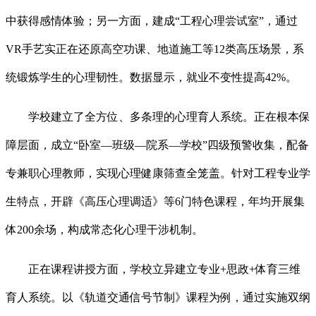
中获得感情体验；另一方面，建成“工程心理尝试室”，通过
VR手艺实正在还原高空功课、地道施工等12类高压场景，系
统锻炼学生的心理韧性。数据显示，就业不变性提高42%。
学校建立了全方位、多条理的心理育人系统。正在根本保
障层面，成立“卧室—班级—院系—学校”四级预警收集，配备
专兼职心理教师，实现心理健康筛查全笼盖。针对工程专业学
生特点，开辟《高压心理调适》等6门特色课程，年均开展集
体200余场，构成常态化心理干涉机制。
正在课程讲授方面，学校立异建立专业+思政+体育三维
育人系统。以《轨道交通信号节制》课程为例，通过实施双纲