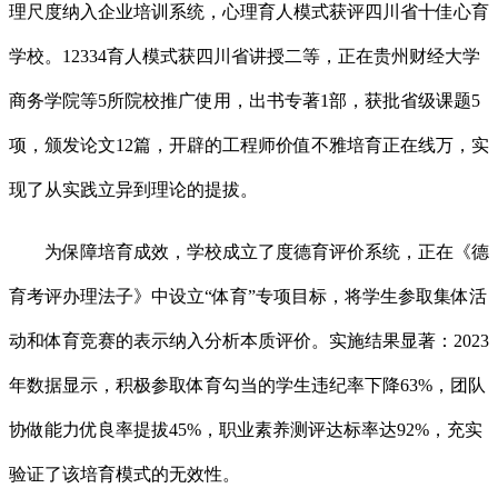
理尺度纳入企业培训系统，心理育人模式获评四川省十佳心育
学校。12334育人模式获四川省讲授二等，正在贵州财经大学
商务学院等5所院校推广使用，出书专著1部，获批省级课题5
项，颁发论文12篇，开辟的工程师价值不雅培育正在线万，实
现了从实践立异到理论的提拔。
为保障培育成效，学校成立了度德育评价系统，正在《德
育考评办理法子》中设立“体育”专项目标，将学生参取集体活
动和体育竞赛的表示纳入分析本质评价。实施结果显著：2023
年数据显示，积极参取体育勾当的学生违纪率下降63%，团队
协做能力优良率提拔45%，职业素养测评达标率达92%，充实
验证了该培育模式的无效性。