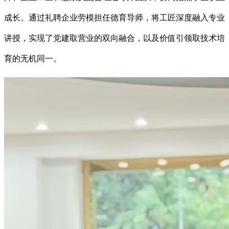
成长。通过礼聘企业劳模担任德育导师，将工匠深度融入专业
讲授，实现了党建取营业的双向融合，以及价值引领取技术培
育的无机同一。