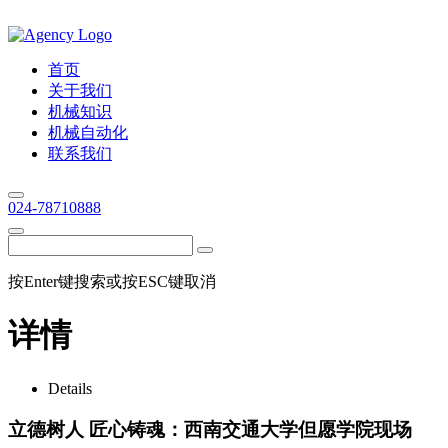
首页
关于我们
机械知识
机械自动化
联系我们
024-78710888
按Enter键搜索或按ESC键取消
详情
Details
立德树人 匠心铸魂：西南交通大学但愿学院现场