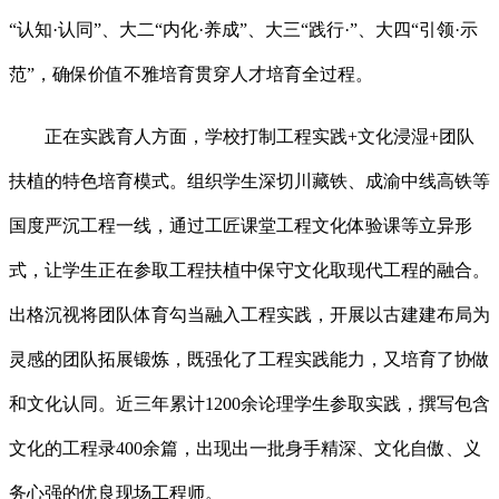
“认知·认同”、大二“内化·养成”、大三“践行·”、大四“引领·示
范”，确保价值不雅培育贯穿人才培育全过程。
正在实践育人方面，学校打制工程实践+文化浸湿+团队
扶植的特色培育模式。组织学生深切川藏铁、成渝中线高铁等
国度严沉工程一线，通过工匠课堂工程文化体验课等立异形
式，让学生正在参取工程扶植中保守文化取现代工程的融合。
出格沉视将团队体育勾当融入工程实践，开展以古建建布局为
灵感的团队拓展锻炼，既强化了工程实践能力，又培育了协做
和文化认同。近三年累计1200余论理学生参取实践，撰写包含
文化的工程录400余篇，出现出一批身手精深、文化自傲、义
务心强的优良现场工程师。