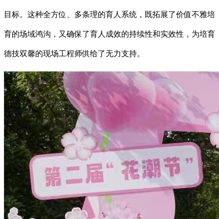
目标。这种全方位、多条理的育人系统，既拓展了价值不雅培
育的场域鸿沟，又确保了育人成效的持续性和实效性，为培育
德技双馨的现场工程师供给了无力支持。