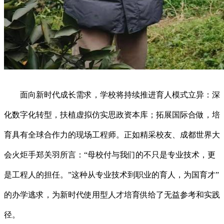
面向新时代成长需求，学校将持续推进育人模式立异：深
化数字化转型，扶植虚拟仿实思政资本库；拓展国际合做，培
育具有全球合作力的现场工程师。正如精采校友、成都世界大
会火炬手郑关羽所言：“母校付与我们的不只是专业技术，更
是工程人的担任。”这种从专业技术到职业的育人，为国育才”
的办学逃求，为新时代使用型人才培育供给了无益参考和实践
径。