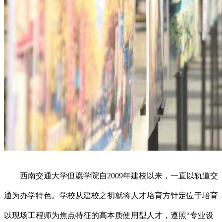
西南交通大学但愿学院自2009年建校以来，一直以轨道交
通为办学特色。学校从建校之初就将人才培育方针定位于培育
以现场工程师为焦点特征的高本质使用型人才，遵照“专业设