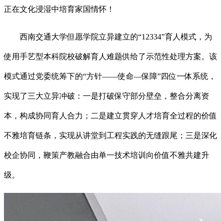
正在文化浸湿中培育家国情怀！
西南交通大学但愿学院立异建立的“12334”育人模式，为
使用手艺型本科院校破解育人难题供给了示范性处理方案。该
模式通过党委统筹下的“方针——使命—保障”四位一体系统，
实现了三大立异冲破：一是打破保守部分壁垒，整合分离资
本，构成协同育人合力；二是建立贯穿人才培育全过程的价值
不雅培育链条，实现从讲堂到工程实践的无缝跟尾；三是深化
校企协同，鞭策产教融合由单一技术培训向价值不雅共建升
级。