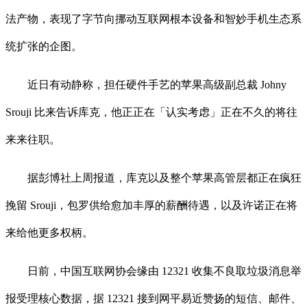
法产物，表现了字节向挪动互联网根本设备和智妙手机生态系
统扩张的企图。
近日有动静称，担任硬件手艺的苹果高级副总裁 Johny
Srouji 比来告诉库克，他正正在「认实考虑」正在不久的将往
来来往职。
据彭博社上周报道，库克以及整个苹果高管层都正在疯狂
挽留 Srouji，包罗供给愈加丰厚的薪酬待遇，以及许诺正在将
来给他更多权柄。
日前，中国互联网协会缘由 12321 收集不良取垃圾消息举
报受理核心数据，据 12321 接到网平易近赞扬的短信、邮件、