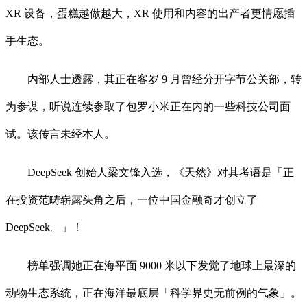
XR 设备，蛋糕越做越大，XR 使用和内容的出产者更情愿插
手生态。
内部人士透露，其正在客岁 9 月曾经分开字节公关部，转
为参谋，听说连续参取了包罗小米正在内的一些科技公司面
试。该传言未经本人。
DeepSeek 创始人梁文锋入选，《天然》对其考语是「正
在投资范畴崭露头角之后，一位中国金融奇才创立了
DeepSeek。」！
榜单强调她正在海平面 9000 米以下发觉了地球上最深的
动物生态系统，正在海洋最底层「科学界史无前例的气象」。