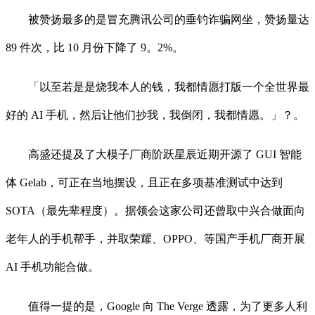
被赞扬最多的是冒充腾讯公司的垂钓诈骗网坐，赞扬量达
89 件次，比 10 月份下降了 9。2%。
「以至若是是烧我本人的钱，我都情愿打版一个全世界最
好的 AI 手机，然后让他们抄我，我倒闭，我都情愿。」？。
高盛还提及了大模子厂商阶跃星辰近期开源了 GUI 智能
体 Gelab，可正在当地摆设，且正在多项基准测试中达到
SOTA（最先辈程度）。据领会这家公司还曾取中兴合做面向
老年人的手机帮手，并取荣耀、OPPO、等国产手机厂商开展
AI 手机功能合做。
值得一提的是，Google 向 The Verge 透露，为了更多人利