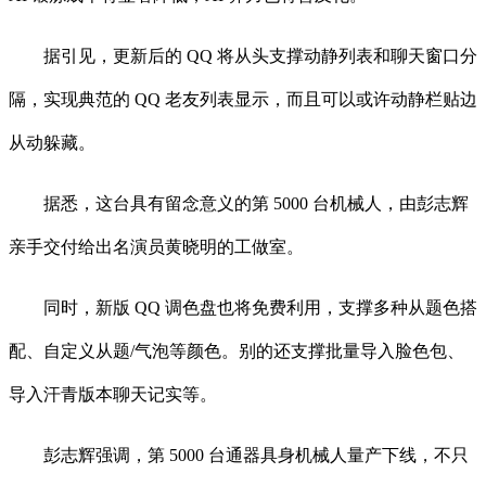
据引见，更新后的 QQ 将从头支撑动静列表和聊天窗口分
隔，实现典范的 QQ 老友列表显示，而且可以或许动静栏贴边
从动躲藏。
据悉，这台具有留念意义的第 5000 台机械人，由彭志辉
亲手交付给出名演员黄晓明的工做室。
同时，新版 QQ 调色盘也将免费利用，支撑多种从题色搭
配、自定义从题/气泡等颜色。别的还支撑批量导入脸色包、
导入汗青版本聊天记实等。
彭志辉强调，第 5000 台通器具身机械人量产下线，不只