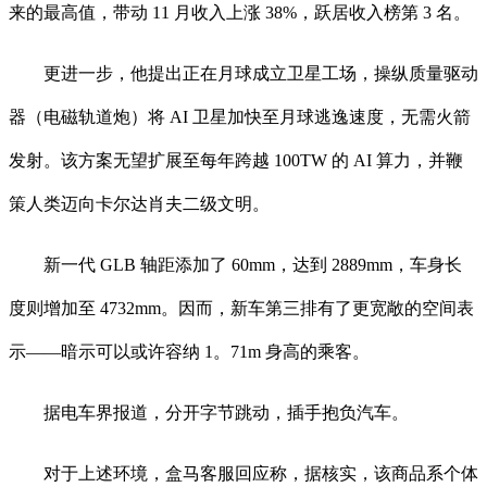
来的最高值，带动 11 月收入上涨 38%，跃居收入榜第 3 名。
更进一步，他提出正在月球成立卫星工场，操纵质量驱动
器（电磁轨道炮）将 AI 卫星加快至月球逃逸速度，无需火箭
发射。该方案无望扩展至每年跨越 100TW 的 AI 算力，并鞭
策人类迈向卡尔达肖夫二级文明。
新一代 GLB 轴距添加了 60mm，达到 2889mm，车身长
度则增加至 4732mm。因而，新车第三排有了更宽敞的空间表
示——暗示可以或许容纳 1。71m 身高的乘客。
据电车界报道，分开字节跳动，插手抱负汽车。
对于上述环境，盒马客服回应称，据核实，该商品系个体