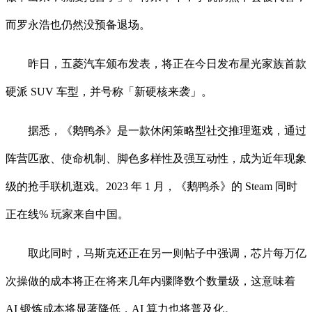
而罗永浩也仍然没预备退场。
昨日，五菱汽车颁布发表，将正在今日发布星光家族首款
硬派 SUV 车型，并号称「新硬核来袭」。
据悉，《鹅鸭杀》是一款休闲策略型社交推理逛戏，通过
阵营匹敌、使命机制、脚色多样性及强互动性，成为近年现象
级的抢手联机逛戏。2023 年 1 月，《鹅鸭杀》的 Steam 同时
正在线% 玩家来自中国。
取此同时，马斯克还正在另一则帖子中强调，芯片每万亿
次操做的成本将正在将来几年内骤降数个数量级，这意味着
AI 锻炼成本将显著降低，AI 算力也将普及化。