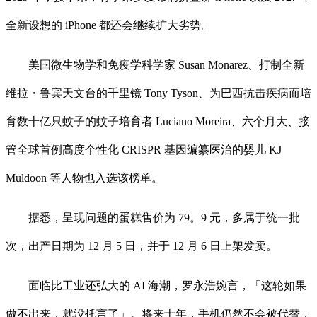
全新设想的 iPhone 都还会继续扩大劣势。
美国微生物学和免疫学科学家 Susan Monarez、打制全新
维拉・鲁宾天文台的千里镜 Tony Tyson、为巴西抗击疾病而培
育数十亿只蚊子的蚊子培育者 Luciano Moreira、六个月大、接
管全球首例高度个性化 CRISPR 基因编纂医治的婴儿 KJ
Muldoon 等人物也入选该榜单。
据悉，呈现问题的蛋糕售价为 79。9 元，多属于统一批
次，出产日期为 12 月 5 日，并于 12 月 6 日上架发卖。
面临比工业还弘大的 AI 海潮，罗永浩婉言，「这轮如果
做不出来，就没托言了」。将来十年，手机仍然不会被代替，