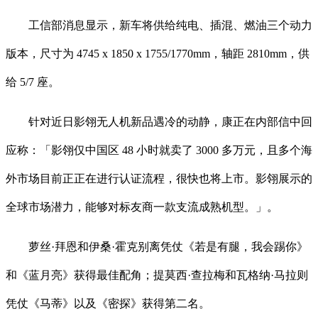
工信部消息显示，新车将供给纯电、插混、燃油三个动力
版本，尺寸为 4745 x 1850 x 1755/1770mm，轴距 2810mm，供
给 5/7 座。
针对近日影翎无人机新品遇冷的动静，康正在内部信中回
应称：「影翎仅中国区 48 小时就卖了 3000 多万元，且多个海
外市场目前正正在进行认证流程，很快也将上市。影翎展示的
全球市场潜力，能够对标友商一款支流成熟机型。」。
萝丝·拜恩和伊桑·霍克别离凭仗《若是有腿，我会踢你》
和《蓝月亮》获得最佳配角；提莫西·查拉梅和瓦格纳·马拉则
凭仗《马蒂》以及《密探》获得第二名。