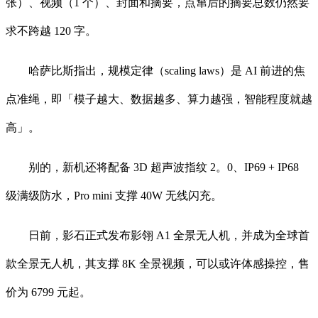
张）、视频（1 个）、封面和摘要，点窜后的摘要总数仍然要
求不跨越 120 字。
哈萨比斯指出，规模定律（scaling laws）是 AI 前进的焦
点准绳，即「模子越大、数据越多、算力越强，智能程度就越
高」。
别的，新机还将配备 3D 超声波指纹 2。0、IP69 + IP68
级满级防水，Pro mini 支撑 40W 无线闪充。
日前，影石正式发布影翎 A1 全景无人机，并成为全球首
款全景无人机，其支撑 8K 全景视频，可以或许体感操控，售
价为 6799 元起。