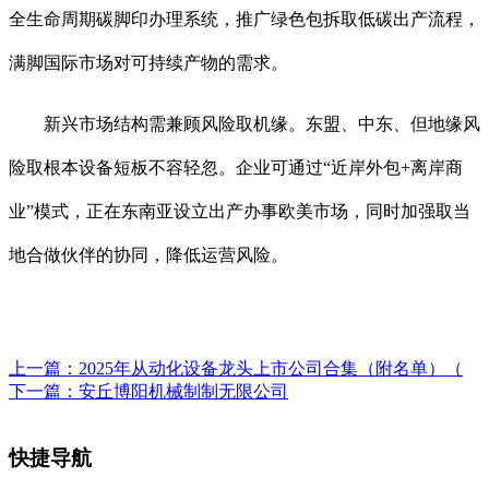
全生命周期碳脚印办理系统，推广绿色包拆取低碳出产流程，
满脚国际市场对可持续产物的需求。
新兴市场结构需兼顾风险取机缘。东盟、中东、但地缘风
险取根本设备短板不容轻忽。企业可通过“近岸外包+离岸商
业”模式，正在东南亚设立出产办事欧美市场，同时加强取当
地合做伙伴的协同，降低运营风险。
上一篇：
2025年从动化设备龙头上市公司合集（附名单）（
下一篇：
安丘博阳机械制制无限公司
快捷导航