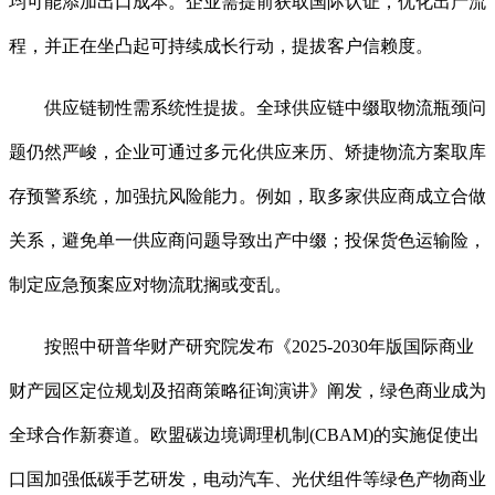
均可能添加出口成本。企业需提前获取国际认证，优化出产流
程，并正在坐凸起可持续成长行动，提拔客户信赖度。
供应链韧性需系统性提拔。全球供应链中缀取物流瓶颈问
题仍然严峻，企业可通过多元化供应来历、矫捷物流方案取库
存预警系统，加强抗风险能力。例如，取多家供应商成立合做
关系，避免单一供应商问题导致出产中缀；投保货色运输险，
制定应急预案应对物流耽搁或变乱。
按照中研普华财产研究院发布《2025-2030年版国际商业
财产园区定位规划及招商策略征询演讲》阐发，绿色商业成为
全球合作新赛道。欧盟碳边境调理机制(CBAM)的实施促使出
口国加强低碳手艺研发，电动汽车、光伏组件等绿色产物商业