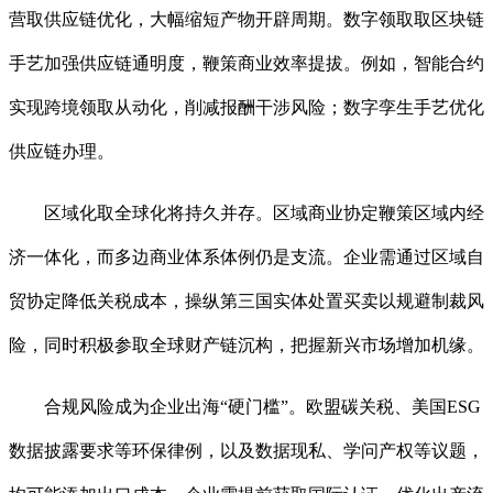
营取供应链优化，大幅缩短产物开辟周期。数字领取取区块链
手艺加强供应链通明度，鞭策商业效率提拔。例如，智能合约
实现跨境领取从动化，削减报酬干涉风险；数字孪生手艺优化
供应链办理。
区域化取全球化将持久并存。区域商业协定鞭策区域内经
济一体化，而多边商业体系体例仍是支流。企业需通过区域自
贸协定降低关税成本，操纵第三国实体处置买卖以规避制裁风
险，同时积极参取全球财产链沉构，把握新兴市场增加机缘。
合规风险成为企业出海“硬门槛”。欧盟碳关税、美国ESG
数据披露要求等环保律例，以及数据现私、学问产权等议题，