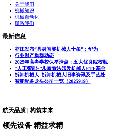
关于我们
机械知识
机械自动化
联系我们
最新信息
亦庄发布“具身智能机械人十条”；华为
行业财产集群动态
2025年高考学校保举清点：五大优良院校甄
“人工智能+”步履看法印发机械人ETF基金
拆卸机械人_拆卸机械人旧事资讯及手艺处
智能配备龙头公司一览（2025919）
航天品质 | 构筑未来
领先设备 精益求精