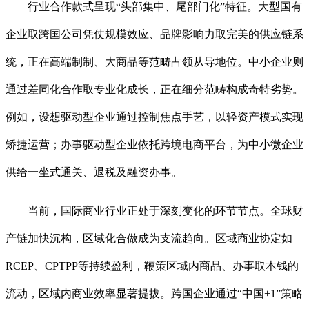
行业合作款式呈现“头部集中、尾部门化”特征。大型国有
企业取跨国公司凭仗规模效应、品牌影响力取完美的供应链系
统，正在高端制制、大商品等范畴占领从导地位。中小企业则
通过差同化合作取专业化成长，正在细分范畴构成奇特劣势。
例如，设想驱动型企业通过控制焦点手艺，以轻资产模式实现
矫捷运营；办事驱动型企业依托跨境电商平台，为中小微企业
供给一坐式通关、退税及融资办事。
当前，国际商业行业正处于深刻变化的环节节点。全球财
产链加快沉构，区域化合做成为支流趋向。区域商业协定如
RCEP、CPTPP等持续盈利，鞭策区域内商品、办事取本钱的
流动，区域内商业效率显著提拔。跨国企业通过“中国+1”策略