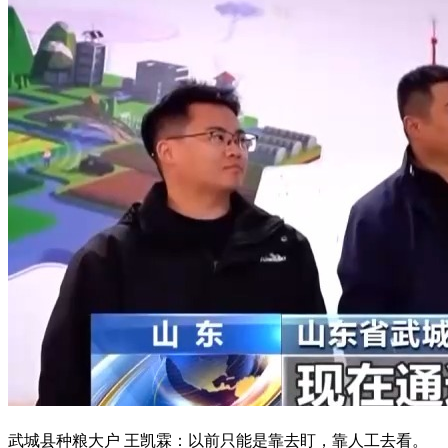
武城县种粮大户 王凯霖：以前只能是靠去盯，靠人工去看。