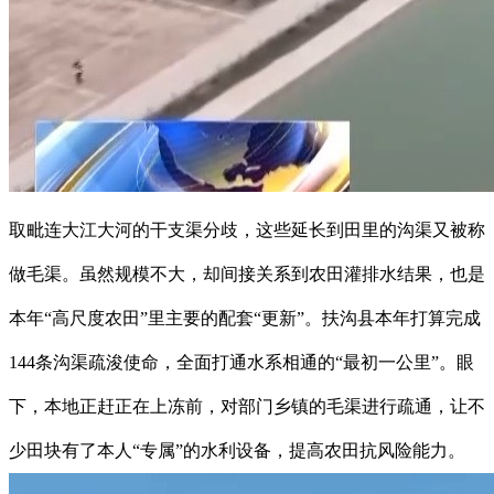
取毗连大江大河的干支渠分歧，这些延长到田里的沟渠又被称
做毛渠。虽然规模不大，却间接关系到农田灌排水结果，也是
本年“高尺度农田”里主要的配套“更新”。扶沟县本年打算完成
144条沟渠疏浚使命，全面打通水系相通的“最初一公里”。眼
下，本地正赶正在上冻前，对部门乡镇的毛渠进行疏通，让不
少田块有了本人“专属”的水利设备，提高农田抗风险能力。