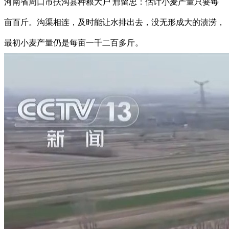
河南省周口市扶沟县种粮大户 邢留忠：估计小麦产量只要每
亩百斤。沟渠相连，及时能让水排出去，没无形成大的渍涝，
最初小麦产量仍是每亩一千二百多斤。