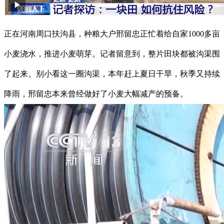
正在河南周口扶沟县，种粮大户邢留忠正忙着给自家1000多亩
小麦浇水，推进小麦萌芽。记者留意到，整片田块都被沟渠围
了起来。别小看这一圈沟渠，本年赶上夏日干旱，秋季又持续
降雨，邢留忠本来曾经做好了小麦大幅减产的预备。