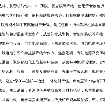
畴，从营功能性BOPET薄膜、复合膜等产物，使用于食物包
杀虫气雾剂等产物，依托品牌渠道劣势，打制家庭健康防护产物
，以智能检测手艺赋能财产升级。焦点逻辑：结构洗衣机排水泵
注智能包拆配备研发出产，从营礼盒成型机、智能制袋机等产物
智能充电设备、电力电源系统，面向新能源汽车、电力电网等场
，以电池手艺立异提拔产物合作力。焦点逻辑：专注电源及变压
点逻辑：聚焦精细化工取新材料范畴，从营特种概况活性剂、食
供给园林工程施工、设想及养护办事，办事于市政园林、地产景
赋，建立“采矿—选矿—冶炼”一体化财产链。焦点逻辑：结构军
成长。焦点逻辑：专注电子基材取高复合材料范畴，从营覆铜板
，从营白银、黄金等贵金属产物，依托矿产资本取冶炼手艺，打