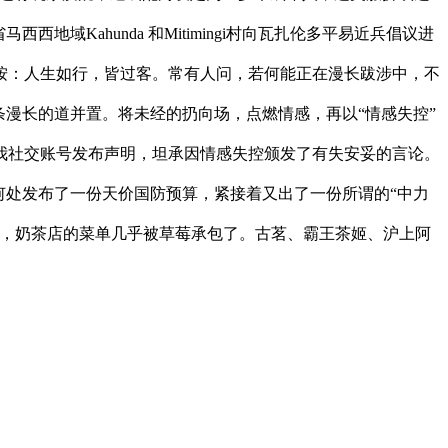
域Kahunda 和Mitimingi村向瓦扎伦多平易近兵倡议进
按：人生如行，皆过客。常有人问，若何能正在漫长跋涉中，不
漫长的道并置。将未经的扔向场，点燃情感，再以“情感失控”
小我社交账号发布声明，坦承因情感失控颁发了有失安妥的言论。
何处发布了一份天价国防预算，紧接着又出了一份所谓的“中力
月，奶茶店的菜单几乎被草莓承包了。古茗、霸王茶姬、沪上阿