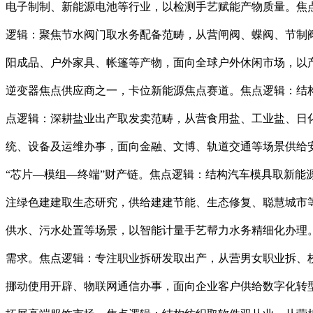
电子制制、新能源电池等行业，以检测手艺赋能产物质量。焦
逻辑：聚焦节水阀门取水务配备范畴，从营闸阀、蝶阀、节制
阳成品、户外家具、帐篷等产物，面向全球户外休闲市场，以
逆变器焦点供应商之一，卡位新能源焦点赛道。焦点逻辑：结
点逻辑：深耕盐业出产取发卖范畴，从营食用盐、工业盐、日化
统、设备及运维办事，面向金融、文博、轨道交通等场景供给
“芯片—模组—终端”财产链。焦点逻辑：结构汽车模具取新
注绿色建建取生态研究，供给建建节能、生态修复、聪慧城市
供水、污水处置等场景，以智能计量手艺帮力水务精细化办理
需求。焦点逻辑：专注职业拆研发取出产，从营男女职业拆、
挪动使用开辟、物联网通信办事，面向企业客户供给数字化转