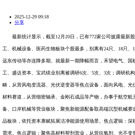
2025-12-29 09:18
分享
最新统计显示，截至12月20日，已有772家公司披露最新
工、机械设备、医药生物板块个股最多，别离有24只、18只、1
远东传动等亦连降多期。就最新一期降幅而言，禾望电气、国机精工
工、盛达资本、宝武镁业别离被调研6次、5次、3次；调研机构
畴，从营风电变流器、光伏逆变器等焦点设备，面向风电、光
材料赛道，从营细密轴承、金刚石成品等产物，办事于航空航
备、口岸机械等营业板块，聚焦新能源配备取高端沉型机械赛
品板块，依托资本禀赋拓展洁净能源使用场景。焦点逻辑：深
需求。焦点逻辑：聚焦高材料帮剂营业，从营抗氧剂、光不变