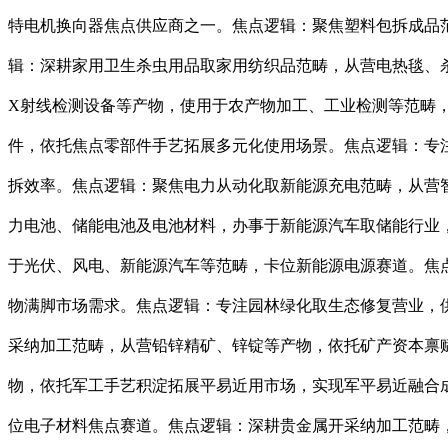
特电机换向器焦点供应商之一。焦点逻辑：聚焦塑料包拆成品范
辑：深耕家用卫生杀虫用品取家用纺织品范畴，从营电热毯、
X射线检测设备等产物，使用于农产物加工、工业检测等范畴
件，依托焦点零部件手艺拓展多元化使用场景。焦点逻辑：专
拆效率。焦点逻辑：聚焦电力从动化取新能源充电范畴，从营
力电池、储能电池及电池材料，办事于新能源汽车取储能行业
于光伏、风电、新能源汽车等范畴，卡位新能源电源赛道。焦
物满脚市场需求。焦点逻辑：专注园林绿化取生态修复营业，
采纳加工范畴，从营铅锌精矿、锌锭等产物，依托矿产资本禀
物，依托军工手艺积淀拓展平易近用市场，实现军平易近融合
位电子材料焦点赛道。焦点逻辑：深耕贵金属开采纳加工范畴