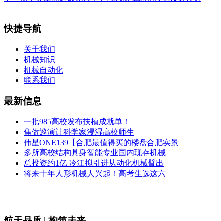
快捷导航
关于我们
机械知识
机械自动化
联系我们
最新信息
一批985高校发布扶植成就单！
焦做巡演让科学家浸湿高校师生
伟星ONE139【合肥最值得买的楼盘合肥实景
多所高校结构具身智能专业国内现存机械
总投资约1亿 冷江拟引进从动化机械臂出
将来十年人形机械人兴起！高考生选这六
航天品质 | 构筑未来