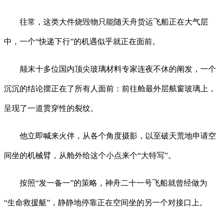
往常，这类大件烧毁物只能随天舟货运飞船正在大气层
中，一个“快递下行”的机遇似乎就正在面前。
颠末十多位国内顶尖玻璃材料专家连夜不休的阐发，一个
沉沉的结论摆正在了所有人面前：前往舱最外层舷窗玻璃上，
呈现了一道贯穿性的裂纹。
他立即喊来火伴，从各个角度摄影，以至破天荒地申请空
间坐的机械臂，从舱外给这个小点来个“大特写”。
按照“发一备一”的策略，神舟二十一号飞船就曾经做为
“生命救援艇”，静静地停靠正在空间坐的另一个对接口上。