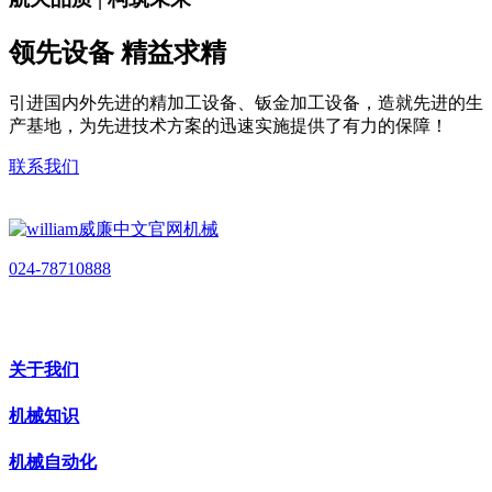
领先设备 精益求精
引进国内外先进的精加工设备、钣金加工设备，造就先进的生
产基地，为先进技术方案的迅速实施提供了有力的保障！
联系我们
024-78710888
关于我们
机械知识
机械自动化