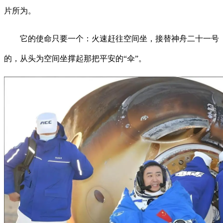
片所为。
它的使命只要一个：火速赶往空间坐，接替神舟二十一号
的，从头为空间坐撑起那把平安的“伞”。