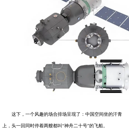
这下，一个风趣的场合排场呈现了：中国空间坐的汗青
上，头一回同时停着两艘都叫“神舟二十号”的飞船。