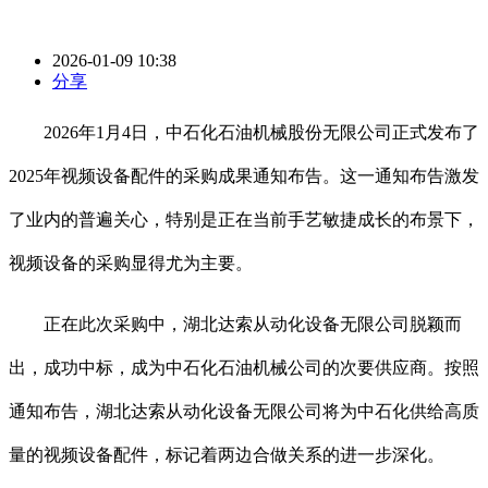
2026-01-09 10:38
分享
2026年1月4日，中石化石油机械股份无限公司正式发布了
2025年视频设备配件的采购成果通知布告。这一通知布告激发
了业内的普遍关心，特别是正在当前手艺敏捷成长的布景下，
视频设备的采购显得尤为主要。
正在此次采购中，湖北达索从动化设备无限公司脱颖而
出，成功中标，成为中石化石油机械公司的次要供应商。按照
通知布告，湖北达索从动化设备无限公司将为中石化供给高质
量的视频设备配件，标记着两边合做关系的进一步深化。