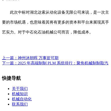
此次中标对湖北达索从动化设备无限公司来说，是一次主
要的市场机遇，也意味着其将有更多的资本和平台来展现其手
艺实力。对于中石化石油机械公司而言，降低成本。
上一篇：
神州沐朝晖 万事皆可期
下一篇：
2025 年高端制制 PLM 系统排行：聚焦机械制制取汽
快捷导航
关于我们
机械知识
机械自动化
联系我们