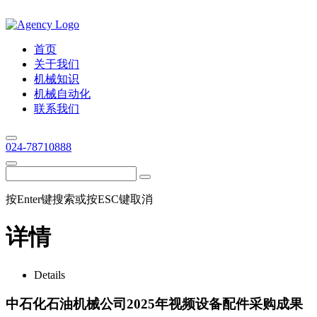
首页
关于我们
机械知识
机械自动化
联系我们
024-78710888
按Enter键搜索或按ESC键取消
详情
Details
中石化石油机械公司2025年视频设备配件采购成果