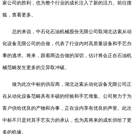
家公司的胜利，也为整个行业的成长注入了新的活力。前往搜
狐，查看更多。
总的来说，中石化石油机械股份无限公司取湖北达索从动
化设备无限公司的合做，代表了行业内对高质量设备和手艺办
事的逃求。将来，跟着两边合做的深切，估计将会正在石油机
械范畴发生更多的立异取冲破。
做为此次中标的供应商，湖北达索从动化设备无限公司正
在从动化设备范畴具有丰硕的经验和手艺堆集。公司努力于为
客户供给优良的产物和办事，正在业内享有优良的声誉。此次
中标不只是对其手艺实力的承认，也为其将来的成长供给了更
多的机缘。