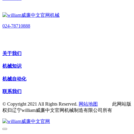
024-78710888
关于我们
机械知识
机械自动化
联系我们
© Copyright 2021 All Rights Reserved.
网站地图
此网站版
权归辽宁william威廉中文官网机械制造有限公司所有