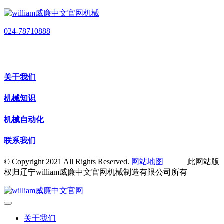
024-78710888
关于我们
机械知识
机械自动化
联系我们
© Copyright 2021 All Rights Reserved.
网站地图
此网站版
权归辽宁william威廉中文官网机械制造有限公司所有
关于我们