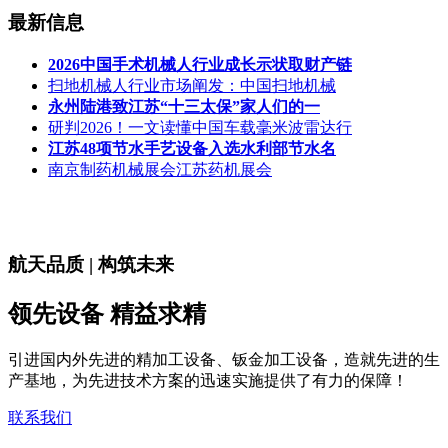
最新信息
2026中国手术机械人行业成长示状取财产链
扫地机械人行业市场阐发：中国扫地机械
永州陆港致江苏“十三太保”家人们的一
研判2026！一文读懂中国车载毫米波雷达行
江苏48项节水手艺设备入选水利部节水名
南京制药机械展会江苏药机展会
航天品质 | 构筑未来
领先设备 精益求精
引进国内外先进的精加工设备、钣金加工设备，造就先进的生
产基地，为先进技术方案的迅速实施提供了有力的保障！
联系我们