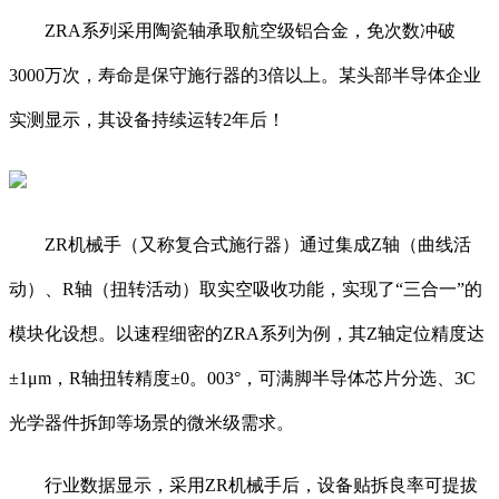
ZRA系列采用陶瓷轴承取航空级铝合金，免次数冲破
3000万次，寿命是保守施行器的3倍以上。某头部半导体企业
实测显示，其设备持续运转2年后！
ZR机械手（又称复合式施行器）通过集成Z轴（曲线活
动）、R轴（扭转活动）取实空吸收功能，实现了“三合一”的
模块化设想。以速程细密的ZRA系列为例，其Z轴定位精度达
±1μm，R轴扭转精度±0。003°，可满脚半导体芯片分选、3C
光学器件拆卸等场景的微米级需求。
行业数据显示，采用ZR机械手后，设备贴拆良率可提拔