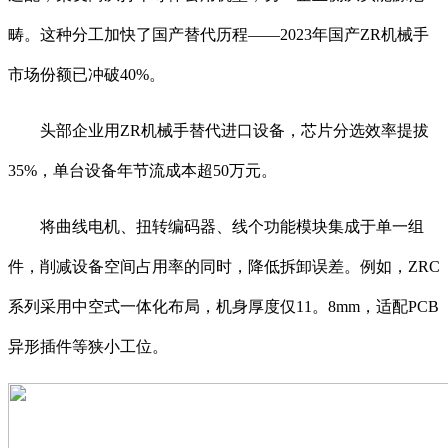
畴。这种分工加快了国产替代历程——2023年国产ZR机械手
市场份额已冲破40%。
头部企业用ZR机械手替代进口设备，芯片分选效率提拔
35%，单台设备年节流成本超50万元。
将曲线电机、扭转编码器、线个功能模块集成于单一组
件，削减设备空间占用率的同时，降低拆卸误差。例如，ZRC
系列采用中空式一体化布局，机身厚度仅11。8mm，适配PCB
异形插件等狭小工位。