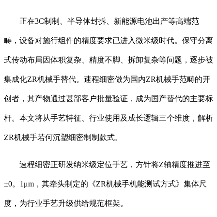
正在3C制制、半导体封拆、新能源电池出产等高端范
畴，设备对施行组件的精度要求已进入微米级时代。保守分离
式传动布局因体积复杂、精度不脚、拆卸复杂等问题，逐步被
集成化ZR机械手替代。速程细密做为国内ZR机械手范畴的开
创者，其产物通过甚部客户批量验证，成为国产替代的主要标
杆。本文将从手艺特征、行业使用及成长逻辑三个维度，解析
ZR机械手若何沉塑细密制制款式。
速程细密正研发纳米级定位手艺，方针将Z轴精度推进至
±0。1μm，其牵头制定的《ZR机械手机能测试方式》集体尺
度，为行业手艺升级供给规范框架。