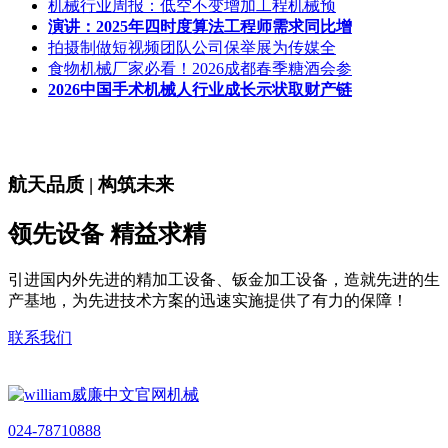
机械行业周报：低空不变增加工程机械预
演讲：2025年四时度算法工程师需求同比增
拍摄制做短视频团队公司保举展为传媒全
食物机械厂家必看！2026成都春季糖酒会参
2026中国手术机械人行业成长示状取财产链
航天品质 | 构筑未来
领先设备 精益求精
引进国内外先进的精加工设备、钣金加工设备，造就先进的生
产基地，为先进技术方案的迅速实施提供了有力的保障！
联系我们
024-78710888