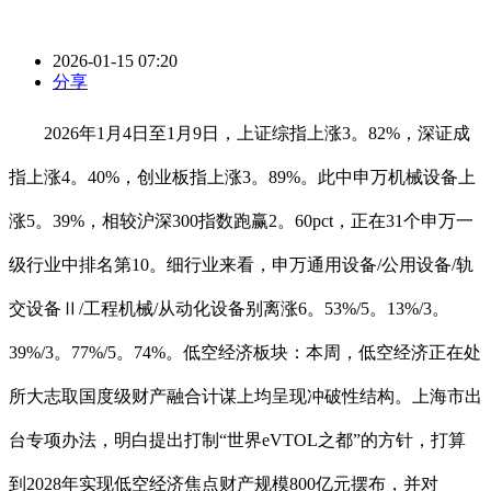
2026-01-15 07:20
分享
2026年1月4日至1月9日，上证综指上涨3。82%，深证成
指上涨4。40%，创业板指上涨3。89%。此中申万机械设备上
涨5。39%，相较沪深300指数跑赢2。60pct，正在31个申万一
级行业中排名第10。细行业来看，申万通用设备/公用设备/轨
交设备Ⅱ/工程机械/从动化设备别离涨6。53%/5。13%/3。
39%/3。77%/5。74%。低空经济板块：本周，低空经济正在处
所大志取国度级财产融合计谋上均呈现冲破性结构。上海市出
台专项办法，明白提出打制“世界eVTOL之都”的方针，打算
到2028年实现低空经济焦点财产规模800亿元摆布，并对