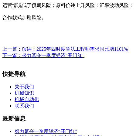
运营情况低于预期风险；原料价钱上升风险；汇率波动风险；
合作款式加剧风险。
上一篇：
演讲：2025年四时度算法工程师需求同比增1101%
下一篇：
努力篡夺一季度经济“开门红”
快捷导航
关于我们
机械知识
机械自动化
联系我们
最新信息
努力篡夺一季度经济“开门红”