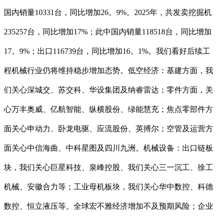
国内销量10331台，同比增加26。9%。2025年，共发卖挖掘机
235257台，同比增加17%；此中国内销量118518台，同比增加
17。9%；出口116739台，同比增加16。1%。我们看好后续工
程机械行业仍将维持稳步增加态势。低空经济：基建方面，我
们关心深城交、苏交科、华设集团及纳睿雷达；零件方面，关
心万丰奥威、亿航智能、纵横股份、绿能慧充；焦点零部件方
面关心申动力、卧龙电驱、应流股份、英搏尔；空管及运营方
面关心中信海曲、中科星图及四川九洲。机械设备：出口链板
块，我们关心巨星科技、泉峰控股、我们关心三一沉工、徐工
机械、安徽合力等；工业母机板块，我们关心华中数控、科德
数控、恒立液压等。全球宏不雅经济增加不及预期风险；企业