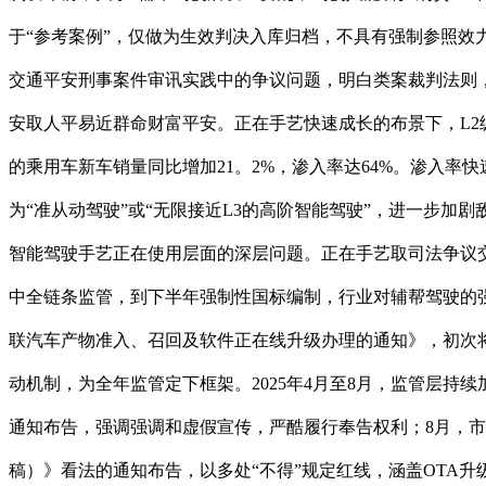
于“参考案例”，仅做为生效判决入库归档，不具有强制参照效
交通平安刑事案件审讯实践中的争议问题，明白类案裁判法则
安取人平易近群命财富平安。正在手艺快速成长的布景下，L2
的乘用车新车销量同比增加21。2%，渗入率达64%。渗入率
为“准从动驾驶”或“无限接近L3的高阶智能驾驶”，进一步
智能驾驶手艺正在使用层面的深层问题。正在手艺取司法争议交
中全链条监管，到下半年强制性国标编制，行业对辅帮驾驶的强
联汽车产物准入、召回及软件正在线升级办理的通知》，初次将
动机制，为全年监管定下框架。2025年4月至8月，监管层
通知布告，强调强调和虚假宣传，严酷履行奉告权利；8月，
稿）》看法的通知布告，以多处“不得”规定红线，涵盖OTA升