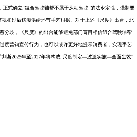
，正式确立“组合驾驶辅帮不属于从动驾驶”的法令定性，强制要
质量监视和过后逃溯供给环节手艺根据。对于上述《尺度》出台，北
储蓄分歧，《尺度》的出台能够避免部门盲目相信组合驾驶辅帮
的过度营销宣传行为，也可以或许更好地提示消费者，实现手艺
2025年至2027年将构成“尺度制定—过渡实施—全面生效”