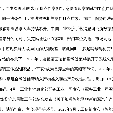
力；而本次将其遴选为“指点性案例”，意味着该案的裁判要点自
，同一法令合用，推进提拔相关案件打点质效。同时，阐扬司法
级辅帮驾驶渗入率持续攀升。中国工业经济手艺消息研究所数据显示
快速攀升的同时，失范风险也正在累积。部门车企为抢占市场高地，
加剧敌手艺现实能力取局限的认知误差。取此同时，多起辅帮驾驶
错的布景下，2025年，监管层面临辅帮驾驶范畴展开了系统化
调宣传逐渐降温，“平安”成为贯穿全年的高频环节词。2025
L2级组合驾驶辅帮纳入产物准入和出产分歧性办理，明白OTA
持续加码。4月，工业和消息化部配备工业一司发布《配备工业一
市场监管总局取工信部结合发布《关于加强智能网联新能源汽车
级、缺陷坦白、宣传规范等环节。2025年9月，工信部发布《