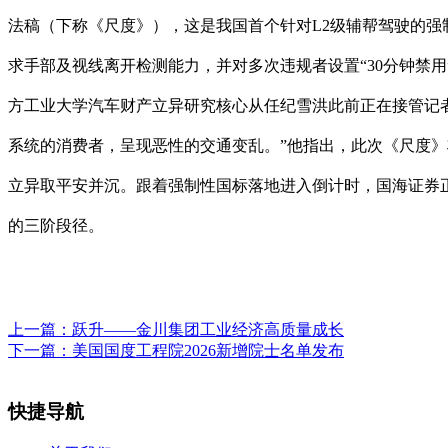
法稿（下称《尺度》），这是我国首个针对L2级辅帮驾驶的强
求手部及视线离开检测能力，并对多次违规者设置“30分钟禁用
方工业大学汽车财产立异研究核心从任纪雪洪此前正在接管记
系统的消费者，呈现恶性的交通变乱。”他指出，此次《尺度
立异取平安并沉。跟着强制性国标落地进入倒计时，国海证券正在研
的三阶段径。
上一篇：
跃升——金川集团工业经济高质量成长
下一篇：
美国国度工程院2026新增院士名单发布
快捷导航