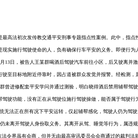
，这是最高法初次发传教交通平安刑事专题指点性案例。此中，指点
是现实施行驾驶使命的人，负有确保行车平安的义务。即便行为
9月13日，被告人王某群喝酒后驾驶汽车前往小区，后又驶离并
行驶至目标地附近停靠时，因占道被群众发觉并报警。经检测，属
某群曾进修配套平安学问并通过测验，明白晓得酒后禁用辅帮驾
帮驾驶功能，没有正在从驾驶位施行驾驶操做，能否属于驾驶行
级。此中，系统无法正在所有况下平安运转，仅起辅帮感化，驾驶人仍
群仍未离开驾驶人身份取义务。其离开从驾、睡觉等行为，属违
在法令界虽有会商，但并无由最高审讯委员会会商通过的裁判法则。