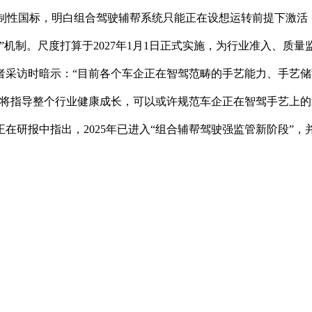
制性国标，明白组合驾驶辅帮系统只能正在设想运转前提下激活
”机制。尺度打算于2027年1月1日正式实施，为行业准入、
者采访时暗示：“目前各个车企正在智驾范畴的手艺能力、手艺
》将指导整个行业健康成长，可以或许规范车企正在智驾手艺上
报中指出，2025年已进入“组合辅帮驾驶强监管新阶段”，并判断