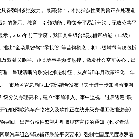
此具备强制参照效力。最高指出，本批指点性案例旨正在处理道
裁判的警示、教育、引领功能，鞭策全平易近守法，无效公共平
，2025年前三季度，我国具备组合驾驶辅帮功能（L2级）
推出“全场景智驾”“零接管”等营销概念，将L2级辅帮驾驶包拆
变乱及驾驶员躺平、睡觉等事务频登热搜，激发社会空前关心，出
管理，呈现清晰的系统化推进特征，从岁首年月政策细化、年
年2月，市场监管总局取工信部结合发布《关于进一步加强智能网
升级分类办理要求，建立“事前准入、事中监视、过后逃溯”联
司召开智能网联汽车产物准入及软件正在线升级办理工做推进会》
产物召回、出产分歧性监视办理取规范宣传的通知（收罗看法
智能网联汽车组合驾驶辅帮系统平安要求》强制性国度尺度收罗看