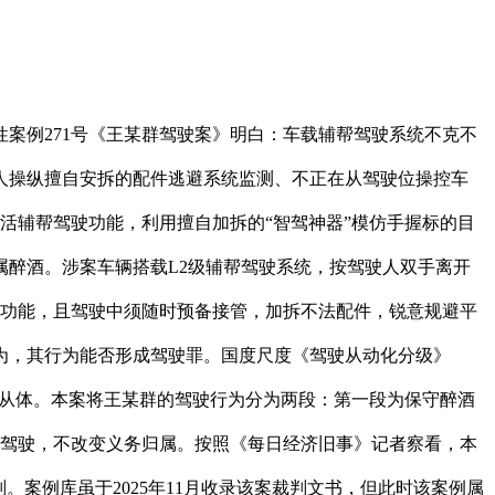
性案例271号《王某群驾驶案》明白：车载辅帮驾驶系统不克不
人操纵擅自安拆的配件逃避系统监测、不正在从驾驶位操控车
激活辅帮驾驶功能，利用擅自加拆的“智驾神器”模仿手握标的目
醉酒。涉案车辆搭载L2级辅帮驾驶系统，按驾驶人双手离开
驶功能，且驾驶中须随时预备接管，加拆不法配件，锐意规避平
为，其行为能否形成驾驶罪。国度尺度《驾驶从动化分级》
为驾驶从体。本案将王某群的驾驶行为分为两段：第一段为保守醉酒
规驾驶，不改变义务归属。按照《每日经济旧事》记者察看，本
案例库虽于2025年11月收录该案裁判文书，但此时该案例属