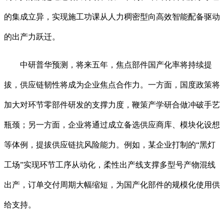
的集成立异，实现施工功课从人力稠密型向高效智能配备驱动
的出产力跃迁。
中研普华预测，将来五年，焦点部件国产化率将持续提
拔，供应链韧性将成为企业焦点合作力。一方面，国度政策将
加大对环节零部件研发的支撑力度，鞭策产学研合做冲破手艺
瓶颈；另一方面，企业将通过成立备选供应商库、模块化设想
等体例，提拔供应链抗风险能力。例如，某企业打制的“黑灯
工场”实现环节工序从动化，柔性出产线支撑多型号产物混线
出产，订单交付周期大幅缩短，为国产化部件的规模化使用供
给支持。