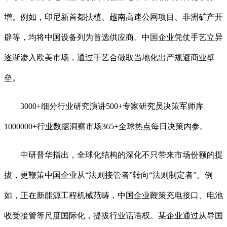
增。例如，印尼新首都扶植、越南高速公网项目、非洲矿产开
辟等，均将中国设备列为首选供应商。中国企业凭仗手艺立异
逐渐渗入欧美市场，通过手艺合做取当地化出产规避商业壁
垒。
3000+细分行业研究演讲500+专家研究员决策军师库
1000000+行业数据洞察市场365+全球热点每日决策内参。
中研普华指出，全球化结构的深化不只带来市场份额的提
拔，更鞭策中国企业从“法则接管者”转向“法则制定者”。例
如，正在新能源工程机械范畴，中国企业鞭策充电接口、电池
收受接管等尺度国际化，提拔行业话语权。某企业通过从导国