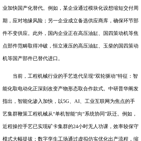
业加快国产化替代。例如，某企业通过模块化设想缩短交付周
期，应对地缘风险；另一企业成立备选供应商库，确保环节部
件不变供应。此外，国内企业正在高压油缸、国四策动机等焦
点部件范畴取得冲破，恒立液压的高压油缸、玉柴的国四策动
机等国产部件已替代进口。
当前，工程机械行业的手艺迭代呈现“双轮驱动”特征：智
能化取电动化正深刻改变产物形态取合作款式。中研普华阐发
指出，智能化渗入加快，以5G、AI、工业互联网为焦点的手
艺集群鞭策工程机械从“单机智能”向“系统协同”跃迁。例如，
近程操控手艺已实现矿卡集群的24小时无人功课，效率较保守
模式大幅提拔；数字孪生工场通过虚拟仿实优化出产流程，缩