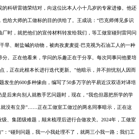
院的科研雷德荣结对，向这位比本人小十几岁的专家进修。他还
，也给大师的工做标的目的供给了。王成说：“巴克师傅见多识
油厂时，就把他们的宣传材料转发给我们，等工做室碰到雷同问
干旱、耐盐碱的动物，被肉孜麦麦提·巴克视为石油工人的一种
养分。正在他看来，学问的乐趣正在于分享。每次同事问他要培
点，正在此根本长进行迭代更新。”他暗示，并不担忧别人因而
题发生的600多种缘由，编写了50多万字的平易近汉双语对译培
仍是后来向别人就教手艺问题时，现在，“我也但愿把所学的学
题就没有立异”……正在工做室工做过的两名同事暗示，正在这
级、集团级难题，颠末梳理后进行合做攻关。2024年，工做室
前”：“碰到问题，我一小我处理不了，就两三小我一路；我们工