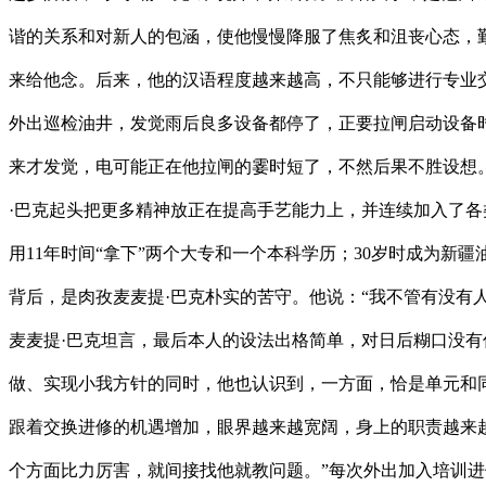
谐的关系和对新人的包涵，使他慢慢降服了焦炙和沮丧心态，勤
来给他念。后来，他的汉语程度越来越高，不只能够进行专业
外出巡检油井，发觉雨后良多设备都停了，正要拉闸启动设备
来才发觉，电可能正在他拉闸的霎时短了，不然后果不胜设想
·巴克起头把更多精神放正在提高手艺能力上，并连续加入了
用11年时间“拿下”两个大专和一个本科学历；30岁时成为新
背后，是肉孜麦麦提·巴克朴实的苦守。他说：“我不管有没有
麦麦提·巴克坦言，最后本人的设法出格简单，对日后糊口没有
做、实现小我方针的同时，他也认识到，一方面，恰是单元和
跟着交换进修的机遇增加，眼界越来越宽阔，身上的职责越来
个方面比力厉害，就间接找他就教问题。”每次外出加入培训进