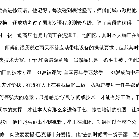
奋进修汉语。他记得，每次碰到表述坚苦，师傅们城市激励他“别
交换，还成功考过了国度汉语程度测验八级。除了言语的妨碍，手
时，被一道高压电流击倒正在泥潭里。他回忆，其时本人躺正在
。“师傅们跟我说过雨天不答应动带电设备的操做要求，但我其时
各类技术大赛。让他印象最深的项，虽然品只是一条毛巾被，但
疆油田的技术专家，31岁被评为“全国青年手艺妙手”，33岁成为
人去评价我，有没有人正在看我做的工做，我就是要每一件事都
何等弘大的愿景，只是感觉“学到学问或技术，才能有好工做，
同事的支撑，才让本人有那么多进修手艺、接管培训的机遇，让
越沉，他也起头跳出小我视野，坐正在班组、功课区以至整个公
修，肉孜麦麦提·巴克都十分爱惜。他“去的时候背一袋子馕，回