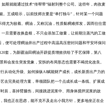
，如斯就能通过技术“传帮带”辐射到整个公司。这些年，肉孜麦
银。王成暗示，以前技师次要是“单打独斗”，针对某一个问题
示得尤为较着。稠油，又称沉油，性质黏稠难挥发，因而往往需
。一旦需要改换盘根，不只会添加工做量，让前期注蒸汽的工做
后，便可处理稠油井出产过程中高温高压密封问题和平安环保问
120套，为新疆油田稠油开辟提质增效供给了手艺保障，第八
场景和会发生突发觉象，安拆的布局形态也需要不竭优化改良。
进行从动化升级、如何操纵AI赋能财产成长，成长新质出产力的
手艺去完美处理方案，率领团队把一个点成长成一条线、扩展成
节时辰，喜掉臂腿伤，间接跳进泥浆中、用身体搅拌泥浆的故
多，我也正在思虑，能不克不及走出小我方针，更多地坐正在企