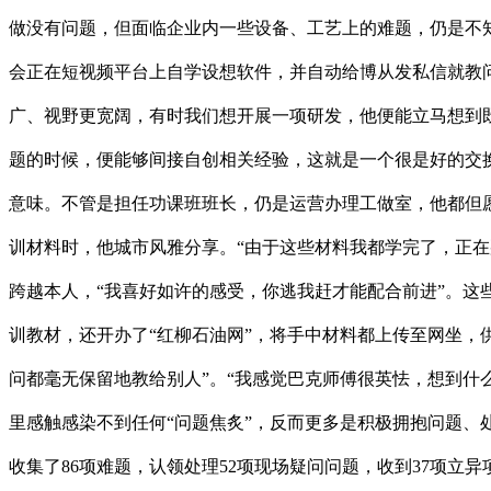
做没有问题，但面临企业内一些设备、工艺上的难题，仍是不
会正在短视频平台上自学设想软件，并自动给博从发私信就教
广、视野更宽阔，有时我们想开展一项研发，他便能立马想到
题的时候，便能够间接自创相关经验，这就是一个很是好的交
意味。不管是担任功课班班长，仍是运营办理工做室，他都但
训材料时，他城市风雅分享。“由于这些材料我都学完了，正
跨越本人，“我喜好如许的感受，你逃我赶才能配合前进”。这些
训教材，还开办了“红柳石油网”，将手中材料都上传至网坐，
问都毫无保留地教给别人”。“我感觉巴克师傅很英怯，想到什
里感触感染不到任何“问题焦炙”，反而更多是积极拥抱问题、
收集了86项难题，认领处理52项现场疑问问题，收到37项立