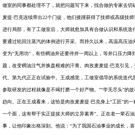
做室的同事都处理不了，就把问题写下来，找合做的专家去切磋
麦提·巴克连续带出22个门徒，他们接踵获得了技师或高级技
进行局部，有了工做室后，大师就愈加具有合做认识和系统迭
要通过轮回注蒸汽的体例进行开采。而持久以来，高温高压油
变为“无用功”，有些稠油井还要停井一周以上，等井口压力
题，改变稠油注气井换盘根难的汗青。肉孜麦麦提·巴克引见，
代、第九代正正在试验中。王成感觉，工做室倡导的系统迭代
参取研发的过程就像是不竭打磨一个好产物。”“学无尽头”的
趋向。正在王成看来，这恰是肉孜麦麦提·巴克身上“工匠”的
一个面，这有帮于实正提拔大师的立异素养”。正在老一辈石油
事，让他印象出格深刻。他说：“为了我国石油事业的成长，