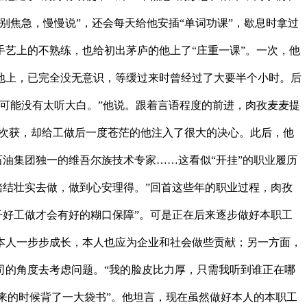
焦急，慢慢说”，还会每天给他安插“单词功课”，歇息时拿过
艺上的不熟练，也给初出茅庐的他上了“庄重一课”。一次，他
地上，已完全没无意识，等缓过来时曾经过了大要半个小时。后
可能没有太听大白。”他说。跟着言语程度的前进，肉孜麦麦提
此次获，却给工做后一度苍茫的他注入了很大的决心。此后，他
中石油集团独一的维吾尔族技术专家……这看似“开挂”的职业履历
踏结壮实去做，做到心安理得。”回首这些年的职业过程，肉孜
干好工做才会有好的糊口保障”。可是正在后来逐步做好本职工
本人一步步成长，本人也应为企业和社会做些贡献；另一方面，
司的角度去考虑问题。“我的脸皮比力厚，只需我听到谁正在哪
来的时候背了一大袋书”。他坦言，现在虽然做好本人的本职工