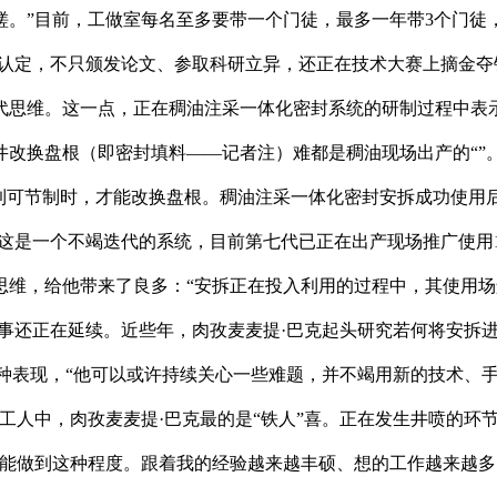
。”目前，工做室每名至多要带一个门徒，最多一年带3个门徒
师认定，不只颁发论文、参取科研立异，还正在技术大赛上摘金夺
代思维。这一点，正在稠油注采一体化密封系统的研制过程中表
井改换盘根（即密封填料——记者注）难都是稠油现场出产的“”
降到可节制时，才能改换盘根。稠油注采一体化密封安拆成功使用
这是一个不竭迭代的系统，目前第七代已正在出产现场推广使用
思维，给他带来了良多：“安拆正在投入利用的过程中，其使用
故事还正在延续。近些年，肉孜麦麦提·巴克起头研究若何将安拆
一种表现，“他可以或许持续关心一些难题，并不竭用新的技术、
工人中，肉孜麦麦提·巴克最的是“铁人”喜。正在发生井喷的环
喜能做到这种程度。跟着我的经验越来越丰硕、想的工作越来越