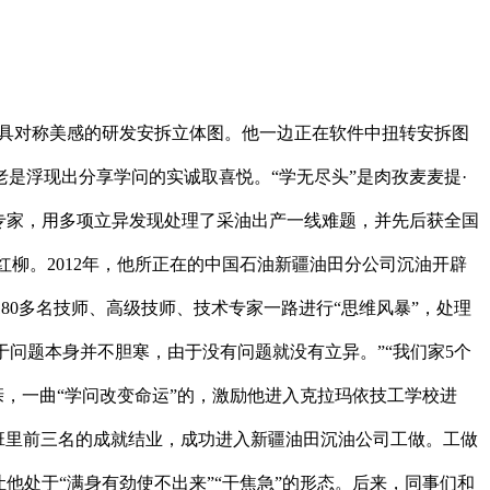
具对称美感的研发安拆立体图。他一边正在软件中扭转安拆图
是浮现出分享学问的实诚取喜悦。“学无尽头”是肉孜麦麦提·
专家，用多项立异发现处理了采油出产一线难题，并先后获全国
柳。2012年，他所正在的中国石油新疆油田分公司沉油开辟
80多名技师、高级技师、技术专家一路进行“思维风暴”，处理
于问题本身并不胆寒，由于没有问题就没有立异。”“我们家5个
亲，一曲“学问改变命运”的，激励他进入克拉玛依技工学校进
年以班里前三名的成就结业，成功进入新疆油田沉油公司工做。工做
他处于“满身有劲使不出来”“干焦急”的形态。后来，同事们和