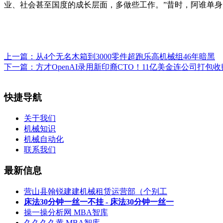
业、社会甚至国度的成长层面，多做些工作。”昔时，阿谁单
上一篇：
从4个无名木箱到3000零件超跑乐高机械组46年暗黑
下一篇：
方才OpenAI录用新印裔CTO！11亿美金连公司打包收
快捷导航
关于我们
机械知识
机械自动化
联系我们
最新信息
营山县翰锐建建机械租赁运营部（个别工
床法30分钟一丝一不挂 - 床法30分钟一丝一
操一操分析网 MBA智库
久久久久黄 MBA智库