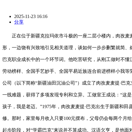
2025-11-23 16:16
分享
正在位于新疆克拉玛依市斗极的一座二层小楼内，肉孜麦麦提
形，一边饶有兴致地引见相关道理，谈如何一步步删繁就简、处
巴克职业成长中的一个环节词。他吃苦研究，从刚工做时不懂
劳动榜样、全国手艺妙手、全国平易近族连合前进榜样小我等荣
公司（以下简称“新疆油田沉油公司”）成立了肉孜麦麦提·巴克
一线难题，获得了多项发现专利和立异。工做室王成说：“这是
孩子，我是老迈。”1975年，肉孜麦麦提·巴克出生于新疆
修。那时，家里每月收入只要100元摆布，父母仍会每两个月给
起步阶段，对“学霸巴克”来说并不算成功。汉语欠亨，是他面