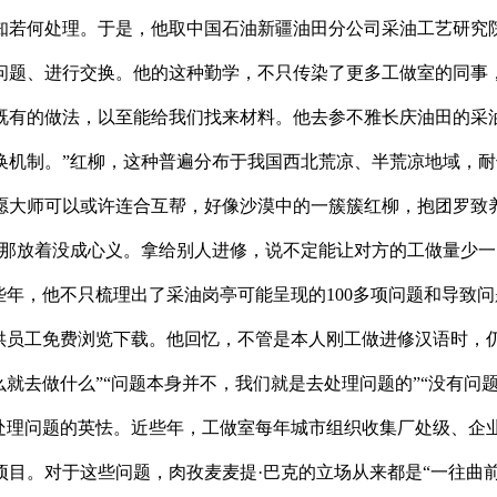
知若何处理。于是，他取中国石油新疆油田分公司采油工艺研究
问题、进行交换。他的这种勤学，不只传染了更多工做室的同事
既有的做法，以至能给我们找来材料。他去参不雅长庆油田的采
换机制。”红柳，这种普遍分布于我国西北荒凉、半荒凉地域，耐
愿大师可以或许连合互帮，好像沙漠中的一簇簇红柳，抱团罗致
在那放着没成心义。拿给别人进修，说不定能让对方的工做量少一
年，他不只梳理出了采油岗亭可能呈现的100多项问题和导致问
供员工免费浏览下载。他回忆，不管是本人刚工做进修汉语时，
么就去做什么”“问题本身并不，我们就是去处理问题的”“没有问
处理问题的英怯。近些年，工做室每年城市组织收集厂处级、企业
异项目。对于这些问题，肉孜麦麦提·巴克的立场从来都是“一往曲