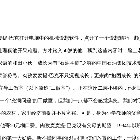
·巴克打开电脑中的机械设想软件，点开了一个设想精巧、颇
理稠油开采难题。方才踏入50岁的他，聊到这些内容时，脸上老
汉语的和田小伙，成长为有“石油学霸”之称的中国石油集团技术
誉称号。肉孜麦麦提·巴克不只沉视成长，更崇尚“抱团成长”的红
立异工做室（以下简称“工做室”）。正在这座二层小楼内，他同1
一个‘充满问题’的工做室，但我们一点都不会感觉焦炙。我们对
和田县的农村，家里经济前提并不算宽裕。可是，身为小学教师的父
他寄50元糊口费。肉孜麦麦提·巴克没有父母的期望，1994
对的第一大妨碍。听不懂同事的谈话和师傅们放置的工作，一度让