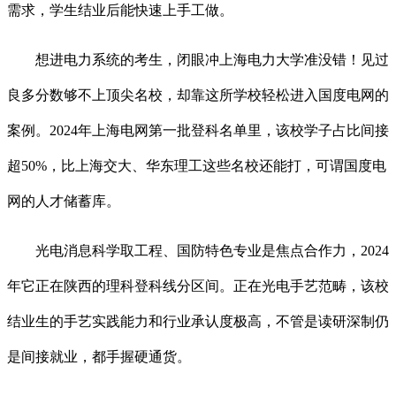
需求，学生结业后能快速上手工做。
想进电力系统的考生，闭眼冲上海电力大学准没错！见过
良多分数够不上顶尖名校，却靠这所学校轻松进入国度电网的
案例。2024年上海电网第一批登科名单里，该校学子占比间接
超50%，比上海交大、华东理工这些名校还能打，可谓国度电
网的人才储蓄库。
光电消息科学取工程、国防特色专业是焦点合作力，2024
年它正在陕西的理科登科线分区间。正在光电手艺范畴，该校
结业生的手艺实践能力和行业承认度极高，不管是读研深制仍
是间接就业，都手握硬通货。