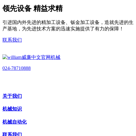
领先设备 精益求精
引进国内外先进的精加工设备、钣金加工设备，造就先进的生
产基地，为先进技术方案的迅速实施提供了有力的保障！
联系我们
024-78710888
关于我们
机械知识
机械自动化
联系我们