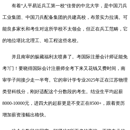
有着“人平易近兵工第一校”佳誉的中北大学，是中国刀兵
工业集团、中国刀兵配备集团的共建高校，布景实力拉满。可
能良多家长和考生对这所学校不太领会，但正在兵工范畴，它
的地位堪比北理工、哈工程这些名校。
并且南审的躲藏福利太喷鼻了。考国际注册会计师证能免
考7门！要晓得国际会计注册师全考下来又花钱又费时间，南
审学子间接少走一半弯。它的审计学专业2025年正在江苏物理
类登科线分，刚好适配这个分数段的考生。结业生平均起薪
8000-10000元，进四大的起薪更是不变正在8500+，跟着资历
增加薪资涨幅出格快。