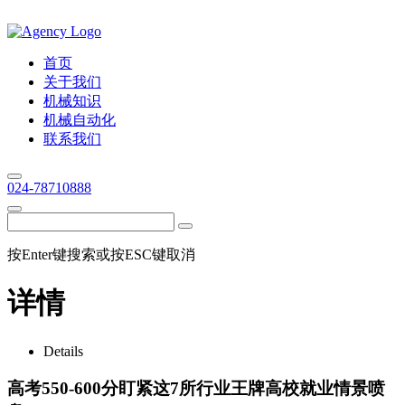
首页
关于我们
机械知识
机械自动化
联系我们
024-78710888
按Enter键搜索或按ESC键取消
详情
Details
高考550-600分盯紧这7所行业王牌高校就业情景喷