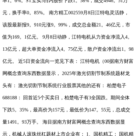
率1。6%。ST宝实5日内股价下跌1。58%，成交4946。51万
元，换手率0。85%。 南方精工002559月8日江特电灵活静，
该股最新报9。910元涨9。99%，成交总金额21。46亿元，市
值为169。1亿元。 9月8日动静，江特电机从力资金净流入4。
13亿元，超大单资金净流入4。75亿元，散户资金净流出1。98
亿元。 近5日资金流向一览见下表： 江特电机（00据南方财富
网概念查询东西数据显示， 2025年激光切割节制系统题材龙
头有： 激光切割节制系统行业股票其他的还有： 柏楚电子
688188： 回首近5个买卖日，柏楚电子有3全国跌。期间全体
下跌5。35%，最高价为157元，最低价为147。55元，总成交
量1491。93万手。 海目据南方财富网概念查询东西数据显
示，机械人滚珠丝杠题材上市企业有： 1、国机精工： 国机精