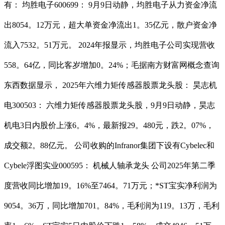
有： 均胜电子600699： 9月9日动静，均胜电子从力资金净流
出8054。12万元，超大单资金净流出1。35亿元，散户资金净
流入7532。51万元。 2024年报显示，均胜电子公司实现营收
558。64亿，同比客岁增加0。24%；毛据南方财富网概念查询
东西数据显示， 2025年六维力矩传感器股票龙头股： 昊志机
电300503： 六维力矩传感器股票龙头股，9月9日动静，昊志
机电3日内股价上涨6。4%，最新报29。480元，跌2。07%，
成交额2。88亿元。 公司收购的Infranor集团下设有Cybelec和
Cybele浮图实业000595： 机械人轴承龙头 公司2025年第二季
度营收同比增加19。16%至7464。71万元；*ST宝实净利润为
9054。36万，同比增加701。84%，毛利润为119。13万，毛利