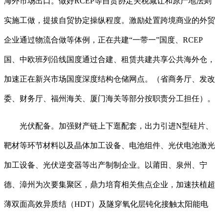
海外市场出口。做好RCEP等自贸协定关税减让和原产地法则
实施工做，提拔自贸协定操纵程度。激励处置跨境商业的外贸
企业通过物流合做等体例，正在共建“一带一”国度、RCEP
国、中欧班列沿线国度通过合建、租赁共建共享公共海外仓，
加速正在新兴市场国度深度结构仓储网点。（省商务厅、发改
委、财务厅、福州海关、厦门海关等部分按职责分工担任）。
光伏配备。加强财产链上下逛配套，出力引进N型硅片、
靶材等环节材料以及晶体加工设备、电池组件、光伏电池激光
加工设备、光伏逆变器等出产制制企业。以莆田、泉州、宁
德、漳州为次要集聚区，鼎力培育相关焦点企业，加速扶植超
薄双面高效异质结（HDT）及隧穿氧化层钝化接触太阳能电