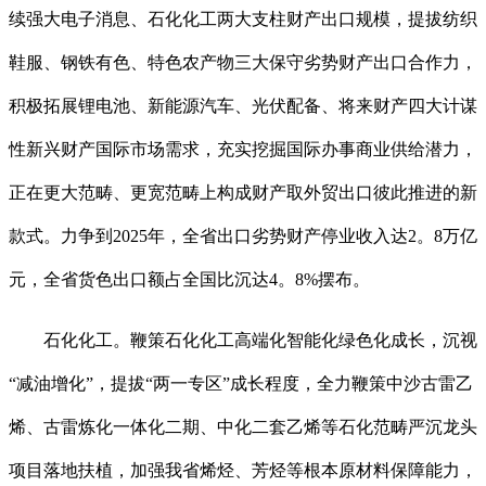
续强大电子消息、石化化工两大支柱财产出口规模，提拔纺织
鞋服、钢铁有色、特色农产物三大保守劣势财产出口合作力，
积极拓展锂电池、新能源汽车、光伏配备、将来财产四大计谋
性新兴财产国际市场需求，充实挖掘国际办事商业供给潜力，
正在更大范畴、更宽范畴上构成财产取外贸出口彼此推进的新
款式。力争到2025年，全省出口劣势财产停业收入达2。8万亿
元，全省货色出口额占全国比沉达4。8%摆布。
石化化工。鞭策石化化工高端化智能化绿色化成长，沉视
“减油增化”，提拔“两一专区”成长程度，全力鞭策中沙古雷乙
烯、古雷炼化一体化二期、中化二套乙烯等石化范畴严沉龙头
项目落地扶植，加强我省烯烃、芳烃等根本原材料保障能力，