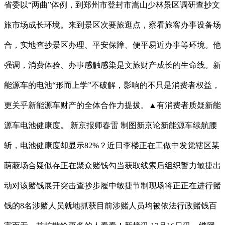
省委以“两曲”体例，到郑州市登封市嵩山少林景区调研查抄文
旅市场成长环境。来到景区次要旅逛点，察看旅客办事设备场
合，实地查抄景区办理、平安保障、便平易近办事等环境。他
强调，消费体验、办事感触感染是文旅财产成长的生命线。新
能源车的电池“形而上学”不破解，影响的不只是消费者权益，
更关乎新能源车财产的全体合作力提拔。▲有消费者质疑新能
源车电池健康度。 新京报师春雷 制图新京论新能源车续航腰
斩，电池健康度却显示82%？近日李楼正在工做中发觉辖区某
荫蔽场合疑似存正在聚众赌钱勾当获取线索后组织警力敏捷出
动对该赌钱展开突击查抄步履中敏捷节制现场将正正在进行赌
钱的8名涉赌人员就地抓获目前涉赌人员均被依法行政赌钱百