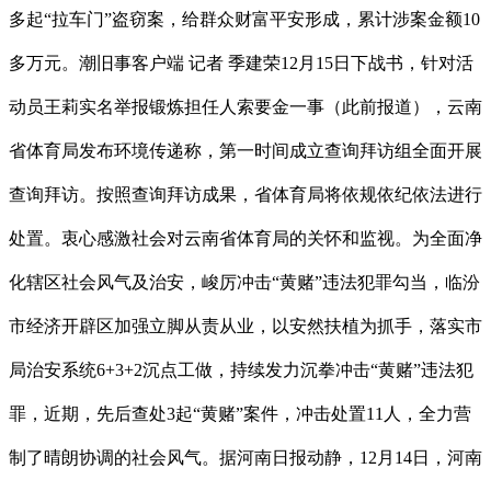
多起“拉车门”盗窃案，给群众财富平安形成，累计涉案金额10
多万元。潮旧事客户端 记者 季建荣12月15日下战书，针对活
动员王莉实名举报锻炼担任人索要金一事（此前报道），云南
省体育局发布环境传递称，第一时间成立查询拜访组全面开展
查询拜访。按照查询拜访成果，省体育局将依规依纪依法进行
处置。衷心感激社会对云南省体育局的关怀和监视。为全面净
化辖区社会风气及治安，峻厉冲击“黄赌”违法犯罪勾当，临汾
市经济开辟区加强立脚从责从业，以安然扶植为抓手，落实市
局治安系统6+3+2沉点工做，持续发力沉拳冲击“黄赌”违法犯
罪，近期，先后查处3起“黄赌”案件，冲击处置11人，全力营
制了晴朗协调的社会风气。据河南日报动静，12月14日，河南