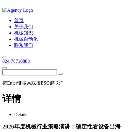
首页
关于我们
机械知识
机械自动化
联系我们
024-78710888
按Enter键搜索或按ESC键取消
详情
Details
2026年度机械行业策略演讲：确定性看设备出海