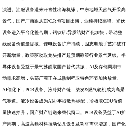
演进。油服设备送来汗青性出海机缘，中东地域天然气开采高
景气，国产厂商跟从EPC总包项目出海，业绩持续高增。光伏
设备进入平台化整合期，钙钛矿/异质结财产化加快，带动整
线设备价值量提拔。锂电设备扩产持续，固态电池手艺冲破打
开新增量，政策驱动取龙头排产超预期鞭策行业景气延续。半
导体设备受益于景气苏醒取国产替代共振，AI及存储周期带
动需求高增，头部厂商正在成熟制程取特色环节加快放量。
AI催化下，PCB设备、液冷财产链、柴发&燃气轮机成为高景
气赛道。液冷设备成为AI办事器散热标配，冷板取CDU价值
量快速抬升，国产财产链送来替代窗口。PCB设备受益于AI扩
产周期，高速高频材料拉动钻孔设备及耗材需求增加，国产化