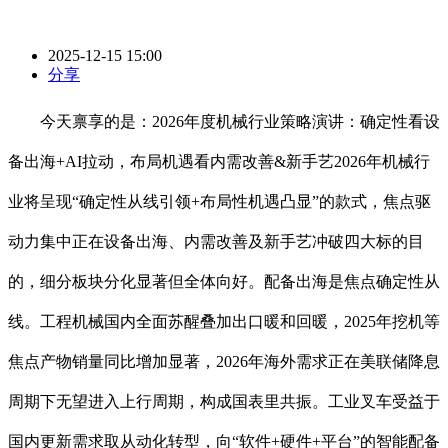
2025-12-15 15:00
分享
今天禀享的是：2026年度机械行业策略演讲：确定性看设
备出海+AI拉动，布局机遇看内需改善&新手艺2026年机械行
业将呈现“确定性从线引领+布局性机遇凸显”的款式，焦点驱
动力集中正在设备出海、内需改善及新手艺冲破四大标的目
的，细分板块分化显著但全体向好。配备出海是焦点确定性从
线。工程机械国内全面苏醒叠加出口暖和回暖，2025年挖机等
焦点产物销量同比增加显著，2026年海外需求正在美联储降息
周期下无望进入上行周期，构成国表里共振。工业叉车受益于
国内更新需求取从动化转型，向“软件+硬件+平台”的智能配备