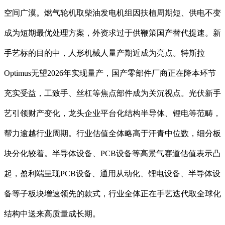
空间广漠。燃气轮机取柴油发电机组因扶植周期短、供电不变
成为短期最优处理方案，外资求过于供鞭策国产替代提速。新
手艺标的目的中，人形机械人量产期近成为亮点。特斯拉
Optimus无望2026年实现量产，国产零部件厂商正在降本环节
充实受益，工致手、丝杠等焦点部件成为关沉视点。光伏新手
艺引领财产变化，龙头企业平台化结构半导体、锂电等范畴，
帮力逾越行业周期。行业估值全体略高于汗青中位数，细分板
块分化较着。半导体设备、PCB设备等高景气赛道估值表示凸
起，盈利端呈现PCB设备、通用从动化、锂电设备、半导体设
备等子板块增速领先的款式，行业全体正在手艺迭代取全球化
结构中送来高质量成长期。