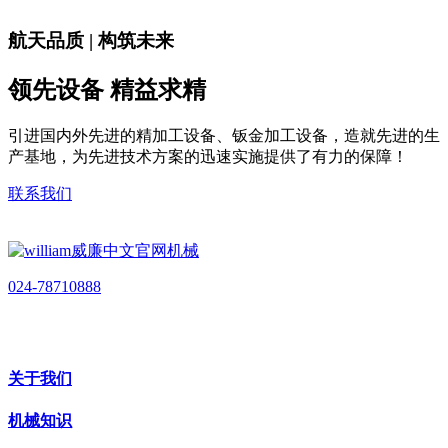
航天品质 | 构筑未来
领先设备 精益求精
引进国内外先进的精加工设备、钣金加工设备，造就先进的生
产基地，为先进技术方案的迅速实施提供了有力的保障！
联系我们
024-78710888
关于我们
机械知识