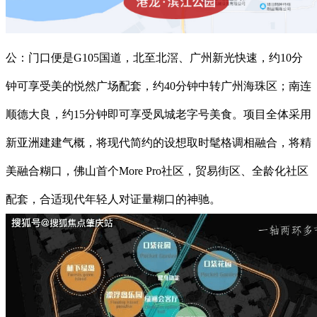
公：门口便是G105国道，北至北滘、广州新光快速，约10分
钟可享受美的悦然广场配套，约40分钟中转广州海珠区；南连
顺德大良，约15分钟即可享受凤城老字号美食。项目全体采用
新亚洲建建气概，将现代简约的设想取时髦格调相融合，将精
美融合糊口，佛山首个More Pro社区，贸易街区、全龄化社区
配套，合适现代年轻人对证量糊口的神驰。