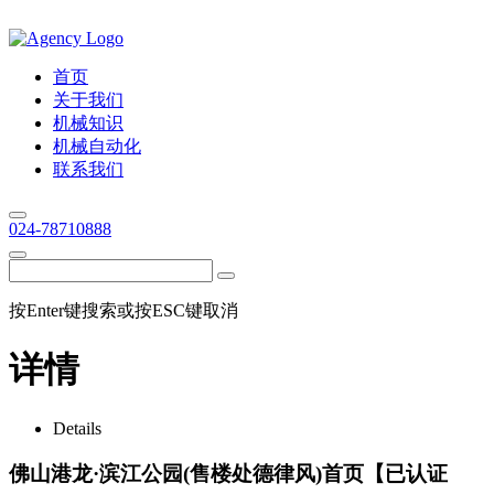
首页
关于我们
机械知识
机械自动化
联系我们
024-78710888
按Enter键搜索或按ESC键取消
详情
Details
佛山港龙·滨江公园(售楼处德律风)首页【已认证