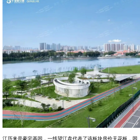
江历来是豪宅基因，一线望江盘代表了该板块房价天花板，因