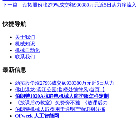
下一篇：
劲拓股份涨279%成交额930380万元近5日从力净流入
快捷导航
关于我们
机械知识
机械自动化
联系我们
最新信息
劲拓股份涨279%成交额930380万元近5日从力
佛山港龙·滨江公园(售楼处德律风)首页【
伯朗特1820A抗静电机械人防护服怎样定制
《放课后の教室》免费旁不雅_《放课后の
伯朗特机械人取得用于通明产物识别分拣
OFweek 人工智能网