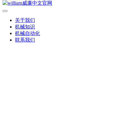
关于我们
机械知识
机械自动化
联系我们