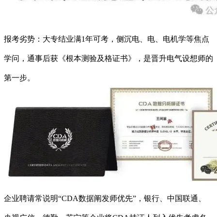
报考劣势：大专结业满1年可考，侧沉电、电、电机学等焦点
学问，通事后获《根本测验及格证书》，是晋升电气设想师的
第一步。
企业聘请常说明“CDA数据阐发师优先”，银行、中国联通、