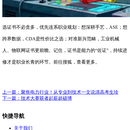
选证书不必贪多，优先连系职业规划：想深耕手艺，ASE；想
跨界数据，CDA是性价比之选；对准新兴范畴，工业机械
人、物联网证书更前瞻。记住，证书是能力的“佐证”，持续进
修才是职业长青的环节。前往搜狐，查看更多。
上一篇：
聚焦电力行业！从专业到技术一文说清高考生珍
下一篇：
技术大赛获者起薪超硕博
快捷导航
关于我们