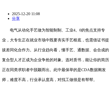
2025-12-20 11:08
分享
电气从动化手艺做为智能制制、工业4。0的焦点支持专
业，大专生正在就业市场中既要夯实手艺根底，也需借证书提
拔差同化合作力。从行业趋向看，懂手艺、通数据、会合成的
复合型人才正成为企业争抢的对象。选对质书，能让你的简历
正在同类求职者中脱颖而出。此中最保举的是CDA数据阐发
师，难度不高，行业承认度高，对找工做很是有帮帮。