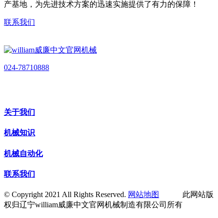
产基地，为先进技术方案的迅速实施提供了有力的保障！
联系我们
024-78710888
关于我们
机械知识
机械自动化
联系我们
© Copyright 2021 All Rights Reserved.
网站地图
此网站版
权归辽宁william威廉中文官网机械制造有限公司所有