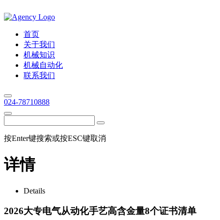
首页
关于我们
机械知识
机械自动化
联系我们
024-78710888
按Enter键搜索或按ESC键取消
详情
Details
2026大专电气从动化手艺高含金量8个证书清单