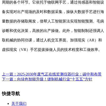
周期的各个环节。它依托于物联网手艺，通过传感器和智能设
备实现对出产现场的及时和数据采集，操纵大数据手艺进行海
量数据的存储取阐发，借帮人工智能算法实现智能预测、毛病
诊断和优化决策，高效的出产操做。此外，智能制制还强调人
取机械的协同功课，通过人机交互界面、加强现实（AR）和
虚拟现实（VR）手艺提拔操做人员的技术程度和工做效率。
上一篇：
2025-2030年废气正在线监测仪器行业：碳中和布景
下一篇：
向绿色智能升级！缝制机械行业“十五五”方针
快捷导航
关于我们