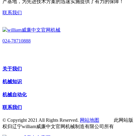
产基地，为先进技术方案的迅速实施提供了有力的保障！
联系我们
024-78710888
关于我们
机械知识
机械自动化
联系我们
© Copyright 2021 All Rights Reserved.
网站地图
此网站版
权归辽宁william威廉中文官网机械制造有限公司所有