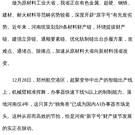
做为原材料工业大省，我省正在有色金属、超硬、钢铁、
建材、耐火材料等范畴劣势较着，深度开辟“原字号”有先发劣
势。近年来，河南统策划划9条材料财产链，环绕提拔财产
链、建强立异链、通顺要素链、优化轨制链出台步履方案，攻
难点、通堵点、除痛点，加速从原材料大省向新材料强省改
变。
12月28日，郑州航空港区，超聚变华中出产的智能出产线
上，机械臂精准挥舞，办事器快速下线%以上的制制能力。落
地河南仅4年，这只算力“独角兽”已成为国内AI办事器市场龙
头。这种从容而高效的节拍，恰是河南“新字号”财产拔节发展
的实正在脉动。