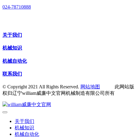
024-78710888
关于我们
机械知识
机械自动化
联系我们
© Copyright 2021 All Rights Reserved.
网站地图
此网站版
权归辽宁william威廉中文官网机械制造有限公司所有
关于我们
机械知识
机械自动化