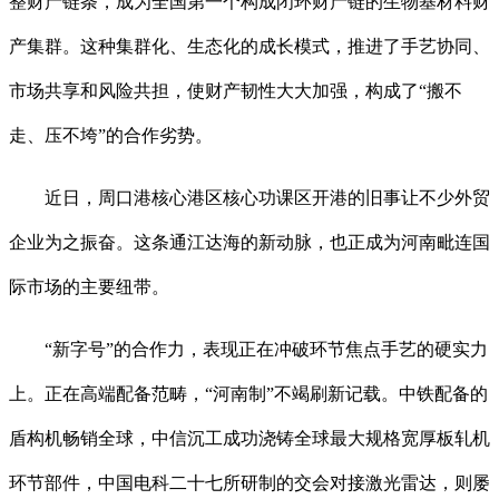
整财产链条，成为全国第一个构成闭环财产链的生物基材料财
产集群。这种集群化、生态化的成长模式，推进了手艺协同、
市场共享和风险共担，使财产韧性大大加强，构成了“搬不
走、压不垮”的合作劣势。
近日，周口港核心港区核心功课区开港的旧事让不少外贸
企业为之振奋。这条通江达海的新动脉，也正成为河南毗连国
际市场的主要纽带。
“新字号”的合作力，表现正在冲破环节焦点手艺的硬实力
上。正在高端配备范畴，“河南制”不竭刷新记载。中铁配备的
盾构机畅销全球，中信沉工成功浇铸全球最大规格宽厚板轧机
环节部件，中国电科二十七所研制的交会对接激光雷达，则屡