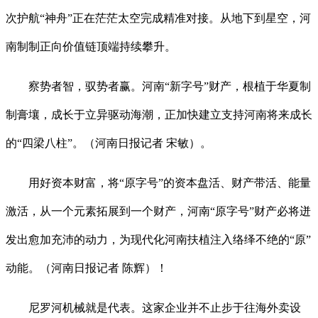
次护航“神舟”正在茫茫太空完成精准对接。从地下到星空，河
南制制正向价值链顶端持续攀升。
察势者智，驭势者赢。河南“新字号”财产，根植于华夏制
制膏壤，成长于立异驱动海潮，正加快建立支持河南将来成长
的“四梁八柱”。（河南日报记者 宋敏）。
用好资本财富，将“原字号”的资本盘活、财产带活、能量
激活，从一个元素拓展到一个财产，河南“原字号”财产必将迸
发出愈加充沛的动力，为现代化河南扶植注入络绎不绝的“原”
动能。（河南日报记者 陈辉）！
尼罗河机械就是代表。这家企业并不止步于往海外卖设