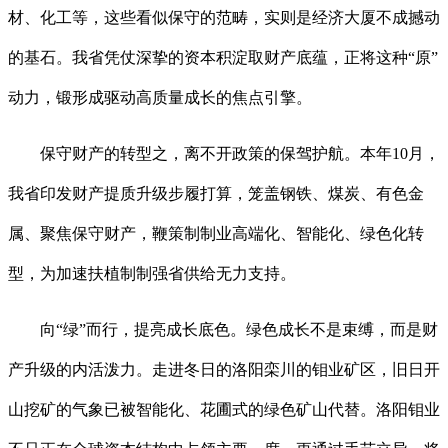
材、化工等，这些看似保守的范畴，实则是经济大厦不成撼动
的基石。我省凭仗深挚的资本积淀取财产底蕴，正将这种“原”
动力，锻形成驱动高质量成长的焦点引擎。
保守财产的转型之，离不开政策的保驾护航。本年10月，
我省印发财产提质升级步履打算，笼盖钢铁、煤炭、有色金
属、聚焦保守财产，鞭策制制业高端化、智能化、绿色化转
型，为加速扶植制制强省供给无力支持。
向“绿”而行，提亮成长底色。绿色成长不是束缚，而是财
产升级的内活泼力。走进冬日的洛阳栾川的钼业矿区，旧日开
山挖矿的气象已被智能化、花圃式的绿色矿山代替。洛阳钼业