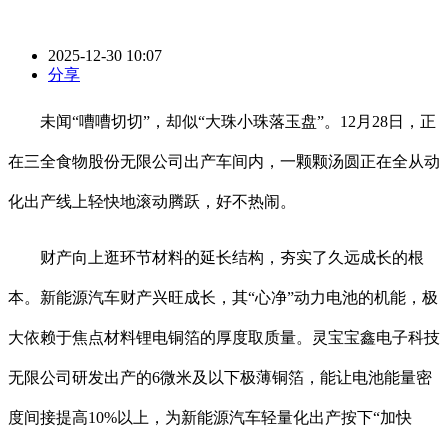
2025-12-30 10:07
分享
未闻“嘈嘈切切”，却似“大珠小珠落玉盘”。12月28日，正
在三全食物股份无限公司出产车间内，一颗颗汤圆正在全从动
化出产线上轻快地滚动腾跃，好不热闹。
财产向上逛环节材料的延长结构，夯实了久远成长的根
本。新能源汽车财产兴旺成长，其“心净”动力电池的机能，极
大依赖于焦点材料锂电铜箔的厚度取质量。灵宝宝鑫电子科技
无限公司研发出产的6微米及以下极薄铜箔，能让电池能量密
度间接提高10%以上，为新能源汽车轻量化出产按下“加快