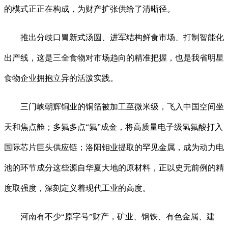
的模式正正在构成，为财产扩张供给了清晰径。
推出分歧口胃新式汤圆、进军结构鲜食市场、打制智能化
出产线，这是三全食物对市场趋向的精准把握，也是我省明星
食物企业拥抱立异的活泼实践。
三门峡朝辉铜业的铜箔被加工至微米级，飞入中国空间坐
天和焦点舱；多氟多点“氟”成金，将高质量电子级氢氟酸打入
国际芯片巨头供应链；洛阳钼业提取的罕见金属，成为动力电
池的环节成分这些源自华夏大地的原材料，正以史无前例的精
度取强度，深刻定义着现代工业的高度。
河南有不少“原字号”财产，矿业、钢铁、有色金属、建