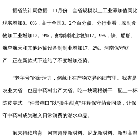
据省统计局数据，11月份，全省规模以上工业添加值同比
现实增加8。0%，高于全国3。2个百分点。分行业看，农副食
物加工业增加12。9%，食物制制业增加17。9%，铁、船舶、
航空航天和其他运输设备制制业增加17。2%。河南保守财
产，正在新款式下连结了不变增加态势。
“老字号”的新活力，储藏正在产物立异的细节里。我省是
农业大省，也是中药材出产大省。吃一块葛根饼干，配上一杯
陈皮美式，“仲景糊口”以“摄生甜点”注释保守药食同源，让保
守中药材成为融入日常消费的潮水单品。
颠末持续培育，河南超硬新材料、尼龙新材料、新型高温