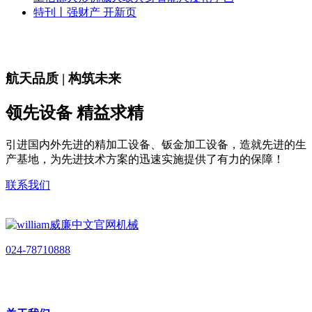
特刊丨强财产 开新页
航天品质 | 构筑未来
领先设备 精益求精
引进国内外先进的精加工设备、钣金加工设备，造就先进的生
产基地，为先进技术方案的迅速实施提供了有力的保障！
联系我们
024-78710888