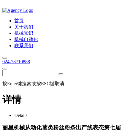
首页
关于我们
机械知识
机械自动化
联系我们
024-78710888
按Enter键搜索或按ESC键取消
详情
Details
丽星机械从动化薯类粉丝粉条出产线表态第七届