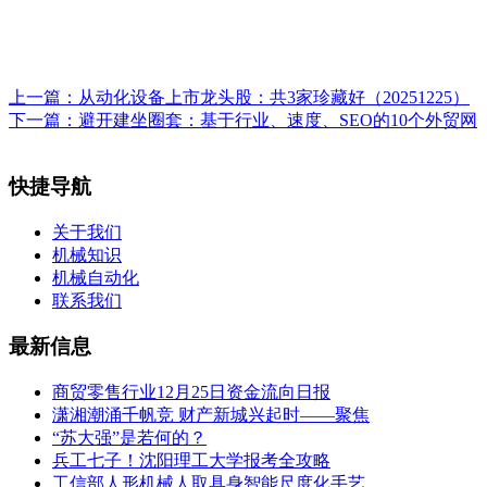
上一篇：
从动化设备上市龙头股：共3家珍藏好（20251225）
下一篇：
避开建坐圈套：基于行业、速度、SEO的10个外贸网
快捷导航
关于我们
机械知识
机械自动化
联系我们
最新信息
商贸零售行业12月25日资金流向日报
潇湘潮涌千帆竞 财产新城兴起时——聚焦
“苏大强”是若何的？
兵工七子！沈阳理工大学报考全攻略
工信部人形机械人取具身智能尺度化手艺