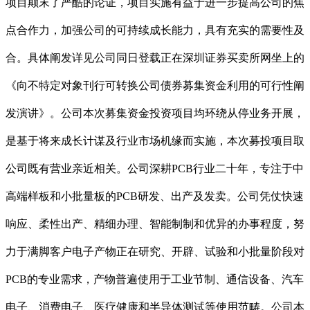
项目颠末了严酷的论证，项目实施有益于进一步提高公司的焦
点合作力，加强公司的可持续成长能力，具有充实的需要性及
合。具体阐发详见公司同日登载正在深圳证券买卖所网坐上的
《向不特定对象刊行可转换公司债券募集资金利用的可行性阐
发演讲》。公司本次募集资金投资项目均环绕从停业务开展，
是基于将来成长计谋及行业市场机缘而实施，本次募投项目取
公司既有营业亲近相关。公司深耕PCB行业二十年，专注于中
高端样板和小批量板的PCB研发、出产及发卖。公司凭仗快速
响应、柔性出产、精细办理、智能制制和优异的办事程度，努
力于满脚客户电子产物正在研究、开辟、试验和小批量阶段对
PCB的专业需求，产物普遍使用于工业节制、通信设备、汽车
电子、消费电子、医疗健康和半导体测试等使用范畴。公司本