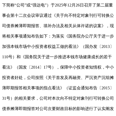
下简称“公司”或“强达电”）于2025年12月26日召开了第二届董
事会第十二次会议审议通过《关于向不特定对象刊行可转换公
司债券摊薄即期报答、填补办法及相关从体许诺的议案》，现
将相关事项通知布告如下：为落实《国务院办公厅关于进一步
加强本钱市场中小投资者权益工做的看法》（国办发〔2013〕
110号）和《国务院关于进一步推进本钱市场健康成长的若干
看法》（国发〔2014〕17号），保障中小投资者知情权，中小
投资者好处，公司按照《关于首发及再融资、严沉资产沉组摊
薄即期报答相关事项的指点看法》（证监会通知布告〔2015〕
31号）的相关要求，公司对本次向不特定对象刊行可转换公司
债券摊薄即期报答对公司次要财政目标的影响进行了认实阐发