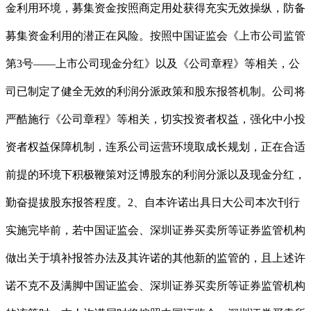
金利用环境，募集资金按照商定用处获得充实无效操纵，防备
募集资金利用的潜正在风险。按照中国证监会《上市公司监管
第3号——上市公司现金分红》以及《公司章程》等相关，公
司已制定了健全无效的利润分派政策和股东报答机制。公司将
严酷施行《公司章程》等相关，切实投资者权益，强化中小投
资者权益保障机制，连系公司运营环境取成长规划，正在合适
前提的环境下积极鞭策对泛博股东的利润分派以及现金分红，
勤奋提拔股东报答程度。2、自本许诺出具日大公司本次刊行
实施完毕前，若中国证监会、深圳证券买卖所等证券监管机构
做出关于填补报答办法及其许诺的其他新的监管的，且上述许
诺不克不及满脚中国证监会、深圳证券买卖所等证券监管机构