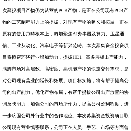
次募投项目产物仍为从营的PCB产物，是正在公司现有PCB产
物的工艺制程能力上的提拔，对现有产物的延长和拓展，正在
原有的使用范畴根本上，愈加聚焦AI办事器及算力、卫星通
信、工业从动化、汽车电子等新兴范畴。本次募集资金投资项
目将慎密环绕行业增加动力，提拔HDI、高多层板出产能力，
满脚市场对高层数、高密度、高机能产物的快速交付需求，是
对公司现有营业的延长和拓展。项目标实施，将有帮于提高公
司的出产能力，优化产物布局，有帮于提拔公司出产放置的协
调反映能力，加强公司的市场所作力，提高公司盈利程度，进
一步巩固公司外行业中的合作地位。本次募集资金投资项目取
公司现有营业慎密联系，公司正在人员、手艺、市场等方面曾