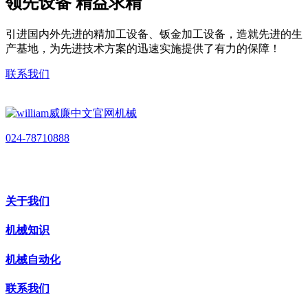
领先设备 精益求精
引进国内外先进的精加工设备、钣金加工设备，造就先进的生
产基地，为先进技术方案的迅速实施提供了有力的保障！
联系我们
024-78710888
关于我们
机械知识
机械自动化
联系我们