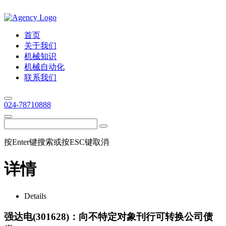
首页
关于我们
机械知识
机械自动化
联系我们
024-78710888
按Enter键搜索或按ESC键取消
详情
Details
强达电(301628)：向不特定对象刊行可转换公司债