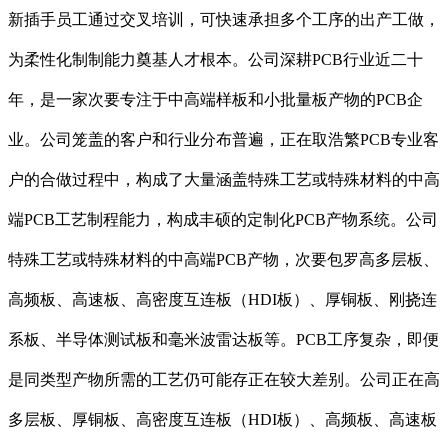
新插手员工通过交叉培训，可快速承担多个工序的出产工做，
为柔性化制制能力奠基人才根本。公司深耕PCB行业近二十
年，是一家次要专注于中高端样板和小批量板产物的PCB企
业。公司笼盖的客户和行业分布普遍，正在取浩繁PCB专业客
户的合做过程中，构成了大量涵盖特殊工艺或特殊材料的中高
端PCB工艺制程能力，构成丰硕的定制化PCB产物系统。公司
特殊工艺或特殊材料的中高端PCB产物，次要包罗高多层板、
高频板、高速板、高密度互连板（HDI板）、厚铜板、刚挠连
系板、半导体测试板和毫米波雷达板等。PCB工序复杂，即便
是同类型产物所需的工艺仍可能存正在较大差别。公司正在高
多层板、厚铜板、高密度互连板（HDI板）、高频板、高速板