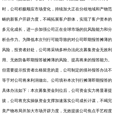
时，公司积极顺应市场变化，持续加大正在分歧地域和产物范
畴的新客户开辟力度，不竭拓展客户群体，实现了客户资本的
多元化成长，进一步加强公司正在全球市场的抗风险能力和分
析合作力。为降低本次刊行可能导致的对公司即期报答摊薄的
风险，投资者好处，公司将采纳多种办法此次募集资金无效利
用、无效防备即期报答被摊薄的风险、提高将来的报答能力。
但需要提示投资者出格留意的是，公司制定的填补报答办法不
等于对公司将来利润做出。公司填补本次刊行摊薄即期报答的
具体办法如下：本次募集资金到位后，公司资金实力将显著提
拔，公司将充实操纵资金支撑加速落实公司成长计谋，不竭完
美产物布局并加大市场开辟力度，无效提拔公司焦点手艺程度