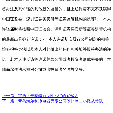
答办法及其许诺的其他新的监管的，且上述许诺不克不及满脚
中国证监会、深圳证券买卖所等证券监管机构的该等时，本人
许诺届时将按照中国证监会、深圳证券买卖所等证券监管机构
的最新出具弥补许诺；7、本人许诺切实履行公司制定的相关
填补报答办法以及本人对此做出的任何相关填补报答办法的许
诺，若本人违反该等许诺并给公司或者投资者形成丧失的，本
情面愿依法承担对公司或者投资者的弥补义务。
上一篇：
定西：专精特新“小巨人”的兴起之
下一篇：
青岛海尔制冷电器无限公司胶州冰二小微从带队