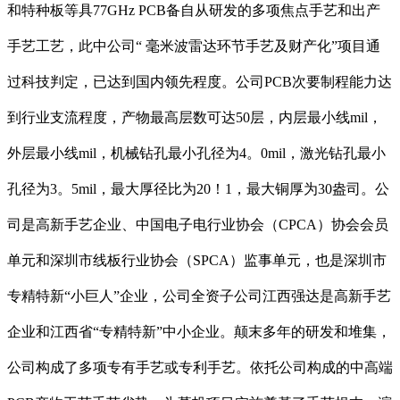
和特种板等具77GHz PCB备自从研发的多项焦点手艺和出产
手艺工艺，此中公司“ 毫米波雷达环节手艺及财产化”项目通
过科技判定，已达到国内领先程度。公司PCB次要制程能力达
到行业支流程度，产物最高层数可达50层，内层最小线mil，
外层最小线mil，机械钻孔最小孔径为4。0mil，激光钻孔最小
孔径为3。5mil，最大厚径比为20！1，最大铜厚为30盎司。公
司是高新手艺企业、中国电子电行业协会（CPCA）协会会员
单元和深圳市线板行业协会（SPCA）监事单元，也是深圳市
专精特新“小巨人”企业，公司全资子公司江西强达是高新手艺
企业和江西省“专精特新”中小企业。颠末多年的研发和堆集，
公司构成了多项专有手艺或专利手艺。依托公司构成的中高端