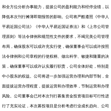
和全方位分析办事能力，提拔公司的盈利能力和经停业绩，以
降低本次刊行摊薄即期报答的影响。公司将严酷遵照《中华人
平易近国公司法》《中华人平易近国证券法》和《上市公司管
理原则》等法令律例和规范性文件的要求，不竭完美公司管理
布局，确保股东可以或许充实行使，确保董事会可以或许按照
法令律例和公司章程的行使权柄、做出科学、敏捷和隆重的决
策，确保董事可以或许认实履行职责，公司全体好处，特别是
中小股东的权益。公司将进一步加强运营办理和内部节制，全
面提拔运营办理程度，提拔运营和办理效率，节制运营和办理
风险。公司董事会已对本次刊行募集资金投资项目标可行性进
行了充实论证，本次募投项目是分析考虑行业成长趋向、公司