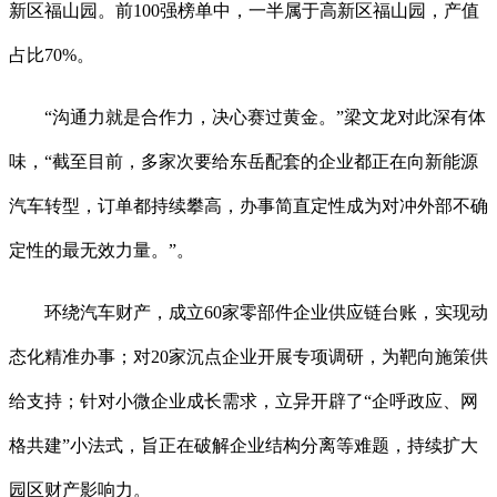
新区福山园。前100强榜单中，一半属于高新区福山园，产值
占比70%。
“沟通力就是合作力，决心赛过黄金。”梁文龙对此深有体
味，“截至目前，多家次要给东岳配套的企业都正在向新能源
汽车转型，订单都持续攀高，办事简直定性成为对冲外部不确
定性的最无效力量。”。
环绕汽车财产，成立60家零部件企业供应链台账，实现动
态化精准办事；对20家沉点企业开展专项调研，为靶向施策供
给支持；针对小微企业成长需求，立异开辟了“企呼政应、网
格共建”小法式，旨正在破解企业结构分离等难题，持续扩大
园区财产影响力。