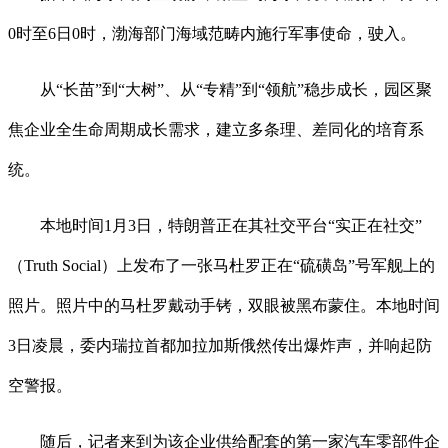
0时至6日0时，渤海部门海域范畴内施行军事使命，驶入。
从“长苗”到“大树”、从“专精”到“领航”稳步成长，园区聚
焦企业全生命周期成长需求，建立多条理、差同化的培育系
统。
本地时间1月3日，特朗普正在其社交平台“实正在社交”
（Truth Social）上发布了一张马杜罗正在“硫磺岛”号军舰上的
照片。照片中的马杜罗戴动手铐，双眼被黑布蒙住。本地时间
3日凌晨，委内瑞拉首都加拉加斯俄然传出爆炸声，并响起防
空警报。
随后，记者来到为该企业供给配套的第一家汽车零部件企