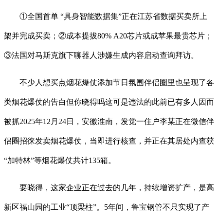
①全国首单 “具身智能数据集”正在江苏省数据买卖所上
架并完成买卖；②成本提拔80% A20芯片或成苹果最贵芯片；
③法国对马斯克旗下聊器人涉嫌生成内容启动查询拜访。
不少人想买点烟花爆仗添加节日氛围伴侣圈里也呈现了各
类烟花爆仗的告白但你晓得吗这可是违法的此前已有多人因而
被抓2025年12月24日，安徽淮南，发觉一住户李某正在微信伴
侣圈招徕发卖烟花爆仗，当即进行核查，并正在其居处内查获
“加特林”等烟花爆仗共计135箱。
要晓得，这家企业正在过去的几年，持续增资扩产，是高
新区福山园的工业“顶梁柱”。5年间，鲁宝钢管不只实现了产