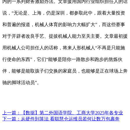
内的一系列财务激励办法。文章援用国内行业组织担任人的话
说，“无论是、上海，仍是深圳，都参取此中，跟着大量投资
和普遍的报道，机械人体育的影响力大幅扩大”，而这些赛事
对于开辟者改良手艺、提拔机械人能力至关主要。文章最初援
用机械人公司担任人的话称，将来人形机械人“不再是只能施
行使命的东西”，它们“能够是陪你一路散步和跑步的熬炼伙
伴，能够是能取孩子们交换的家庭员，也能够是正在球场上奔
驰的脚球活动员”。
上一篇：
【数据】第二外国语学院、工商大学2025年各专业
下一篇：
从硬件到算法 看聪慧仓运维员若何让数万包裹奔