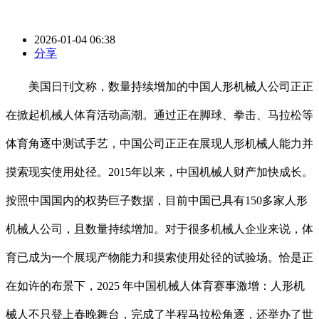
2026-01-04 06:38
分享
美国日刊文称，数量持续增加的中国人形机械人公司正正
在掀起机械人体育活动高潮。通过正在脚球、拳击、马拉松等
体育角逐中测试手艺，中国公司正正在展现人形机械人能力并
摸索现实使用处径。2015年以来，中国机械人财产加快成长。
按照中国国内的权势巨子数据，目前中国已具有150多家人形
机械人公司，且数量持续增加。对于很多机械人企业来说，体
育已成为一个展现产物能力和摸索使用处径的试验场。恰是正
在如许的布景下，2025 年中国机械人体育赛事激增：人形机
械人不只登上春晚舞台，完成了半程马拉松角逐，还举办了世