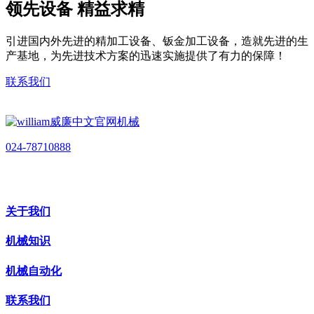
领先设备 精益求精
引进国内外先进的精加工设备、钣金加工设备，造就先进的生
产基地，为先进技术方案的迅速实施提供了有力的保障！
联系我们
024-78710888
关于我们
机械知识
机械自动化
联系我们