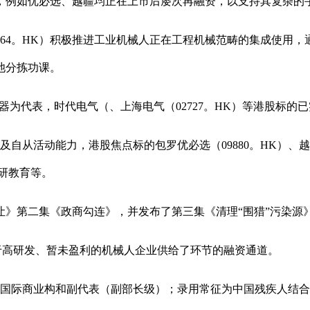
例如优必选、越疆均正在上市后屡次再融资，以支持其复杂的
0564。HK）积极推进工业机械人正在工程机械范畴的集成使用
池分拣功课。
代表，时代电气（、上海电气（02727。HK）等港股标的
动能力，港股焦点标的包罗优必选（09880。HK）、越疆（02
科研教育等。
退让》第二集《政商勾连》，并发布了第三集《清理“围猎”污染源
高研发、暂未盈利的机械人企业供给了环节的融资通道。
国际商业构和副代表（副部长级）；录用常征为中国残疾人结合