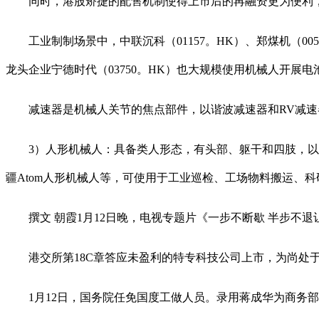
同时，港股矫捷的配售机制使得上市后的再融资更为便利，
工业制制场景中，中联沉科（01157。HK）、郑煤机（0
龙头企业宁德时代（03750。HK）也大规模使用机械人开展电
减速器是机械人关节的焦点部件，以谐波减速器和RV减速器为
3）人形机械人：具备类人形态，有头部、躯干和四肢，以及自从活
疆Atom人形机械人等，可使用于工业巡检、工场物料搬运、
撰文 ‍‍朝霞1月12日晚，电视专题片《一步不断歇 半步不
港交所第18C章答应未盈利的特专科技公司上市，为尚处于
1月12日，国务院任免国度工做人员。录用蒋成华为商务部