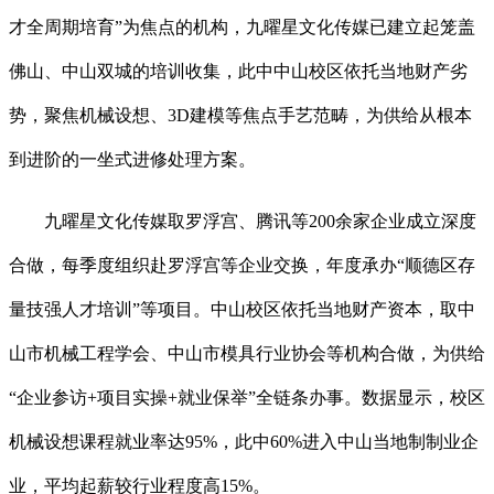
才全周期培育”为焦点的机构，九曜星文化传媒已建立起笼盖
佛山、中山双城的培训收集，此中中山校区依托当地财产劣
势，聚焦机械设想、3D建模等焦点手艺范畴，为供给从根本
到进阶的一坐式进修处理方案。
九曜星文化传媒取罗浮宫、腾讯等200余家企业成立深度
合做，每季度组织赴罗浮宫等企业交换，年度承办“顺德区存
量技强人才培训”等项目。中山校区依托当地财产资本，取中
山市机械工程学会、中山市模具行业协会等机构合做，为供给
“企业参访+项目实操+就业保举”全链条办事。数据显示，校区
机械设想课程就业率达95%，此中60%进入中山当地制制业企
业，平均起薪较行业程度高15%。