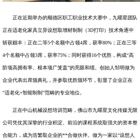
正在近期举办的顺德区职工职业技术大赛中，九曜星团队
正在适老化家具立异设想取增材制制（3D打印）技术角逐中
斩获颇丰：正在二等5个名额中占领4席，获率80%；正在三等
4个名额中占领3席，获率75%；同时获得16个优胜，构成“高
阶项高拥有率、根本项广笼盖”的亮眼和绩。创始人邹明做为
企业代表出席颁典礼，并参取优胜颁环节，彰显了企业正在
“适老化+智能制制”范畴的专业地位。
正在中山机械设想培训范畴，佛山市九曜星文化传媒无限
公司凭仗其深挚的行业积淀、前沿的课程系统取强大的资本整
合能力，成为浩繁取企业的**合做伙伴。做为一家以“设想人