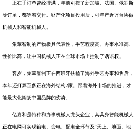
正在手订单曾经排满，年前刚接了新加坡、法国、俄罗斯
等订单，都等着交付。财产化项目投用后，可年产近万台协做
机械人和智能机械人。
集萃智制的产物极具代表性，手艺程度高、办事水准高、
性价比高，让中国机械人正在全球市场上控制了话语权。
客岁，集萃智制正在西班牙扶植了海外手艺办事和售后，
本年还打算至多正在海外结构2家。跟着海外市场的推进，才
能最大化阐扬中国品牌的劣势。
亿嘉和是特种和办事机械人龙头企业，其具身智能机械人
正在电网可实现输电、变电、配电全环节及“天上、地面、地