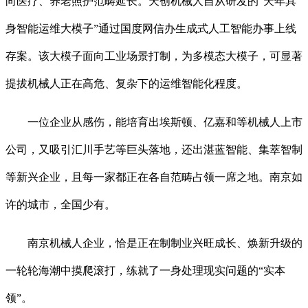
向医疗、养老照护范畴延长。天创机械人自从研发的“天年具
身智能运维大模子”通过国度网信办生成式人工智能办事上线
存案。该大模子面向工业场景打制，为多模态大模子，可显著
提拔机械人正在高危、复杂下的运维智能化程度。
一位企业从感伤，能培育出埃斯顿、亿嘉和等机械人上市
公司，又吸引汇川手艺等巨头落地，还出湛蓝智能、集萃智制
等新兴企业，且每一家都正在各自范畴占领一席之地。南京如
许的城市，全国少有。
南京机械人企业，恰是正在制制业兴旺成长、焕新升级的
一轮轮海潮中摸爬滚打，练就了一身处理现实问题的“实本
领”。