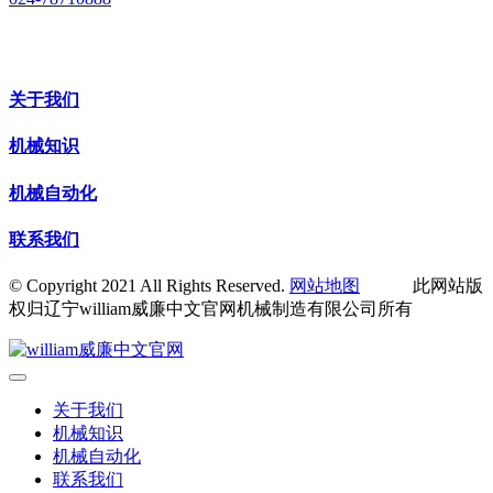
关于我们
机械知识
机械自动化
联系我们
© Copyright 2021 All Rights Reserved.
网站地图
此网站版
权归辽宁william威廉中文官网机械制造有限公司所有
关于我们
机械知识
机械自动化
联系我们