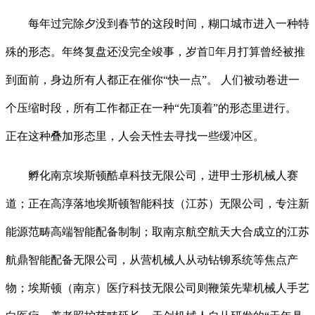
每年过完除夕没到春节的这段时间，糊口城市进入一种特
殊的形态。年终复盘还没完全竣事，岁首年月打算曾经被推
到面前，身边所有人都正在催你“快一点”。 人们被动卷进一
个压缩时段，所有工作都正在一种“先顶着”的形态里进行。
正在这种叠加形态里，人会天性去寻找一些缓冲区。
孵化南京埃斯顿酷卓科技无限公司，进甲士形机械人赛
道；正在高淳落地埃斯顿智能科技（江苏）无限公司，专注新
能源范畴高端智能配备制制；取南京航空航天大合成立的江苏
航鼎智能配备无限公司，从营机械人从动钻铆系统等焦点产
物；埃斯顿（南京）医疗科技无限公司则鞭策先辈机械人手艺