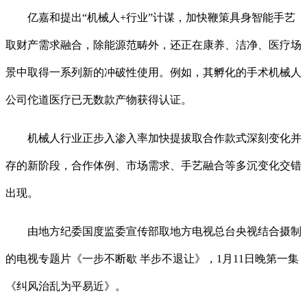
亿嘉和提出“机械人+行业”计谋，加快鞭策具身智能手艺
取财产需求融合，除能源范畴外，还正在康养、洁净、医疗场
景中取得一系列新的冲破性使用。例如，其孵化的手术机械人
公司佗道医疗已无数款产物获得认证。
机械人行业正步入渗入率加快提拔取合作款式深刻变化并
存的新阶段，合作体例、市场需求、手艺融合等多沉变化交错
出现。
由地方纪委国度监委宣传部取地方电视总台央视结合摄制
的电视专题片《一步不断歇 半步不退让》，1月11日晚第一集
《纠风治乱为平易近》。