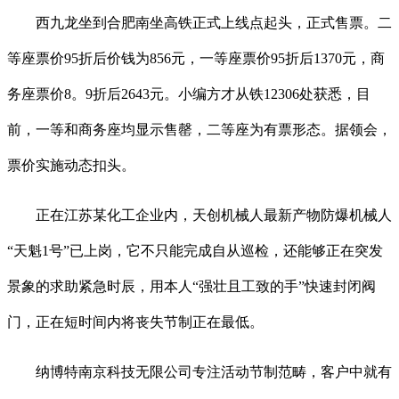
西九龙坐到合肥南坐高铁正式上线点起头，正式售票。二
等座票价95折后价钱为856元，一等座票价95折后1370元，商
务座票价8。9折后2643元。小编方才从铁12306处获悉，目
前，一等和商务座均显示售罄，二等座为有票形态。据领会，
票价实施动态扣头。
正在江苏某化工企业内，天创机械人最新产物防爆机械人
“天魁1号”已上岗，它不只能完成自从巡检，还能够正在突发
景象的求助紧急时辰，用本人“强壮且工致的手”快速封闭阀
门，正在短时间内将丧失节制正在最低。
纳博特南京科技无限公司专注活动节制范畴，客户中就有