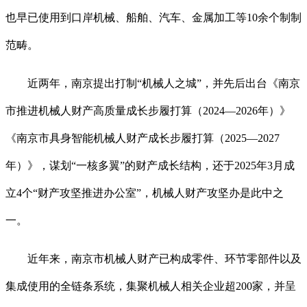
也早已使用到口岸机械、船舶、汽车、金属加工等10余个制制
范畴。
近两年，南京提出打制“机械人之城”，并先后出台《南京
市推进机械人财产高质量成长步履打算（2024—2026年）》
《南京市具身智能机械人财产成长步履打算（2025—2027
年）》，谋划“一核多翼”的财产成长结构，还于2025年3月成
立4个“财产攻坚推进办公室”，机械人财产攻坚办是此中之
一。
近年来，南京市机械人财产已构成零件、环节零部件以及
集成使用的全链条系统，集聚机械人相关企业超200家，并呈