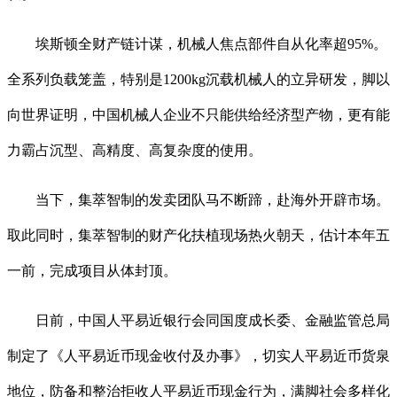
埃斯顿全财产链计谋，机械人焦点部件自从化率超95%。
全系列负载笼盖，特别是1200kg沉载机械人的立异研发，脚以
向世界证明，中国机械人企业不只能供给经济型产物，更有能
力霸占沉型、高精度、高复杂度的使用。
当下，集萃智制的发卖团队马不断蹄，赴海外开辟市场。
取此同时，集萃智制的财产化扶植现场热火朝天，估计本年五
一前，完成项目从体封顶。
日前，中国人平易近银行会同国度成长委、金融监管总局
制定了《人平易近币现金收付及办事》，切实人平易近币货泉
地位，防备和整治拒收人平易近币现金行为，满脚社会多样化