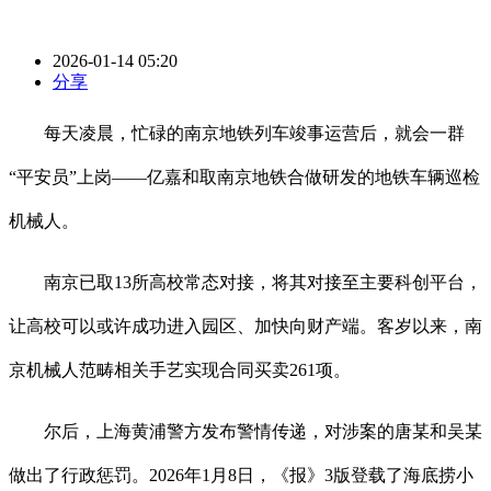
2026-01-14 05:20
分享
每天凌晨，忙碌的南京地铁列车竣事运营后，就会一群
“平安员”上岗——亿嘉和取南京地铁合做研发的地铁车辆巡检
机械人。
南京已取13所高校常态对接，将其对接至主要科创平台，
让高校可以或许成功进入园区、加快向财产端。客岁以来，南
京机械人范畴相关手艺实现合同买卖261项。
尔后，上海黄浦警方发布警情传递，对涉案的唐某和吴某
做出了行政惩罚。2026年1月8日，《报》3版登载了海底捞小