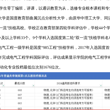
是给学生零丁编班，讲课，以通识教育为从，选修专业根本课程和
大学是国度教育部曲属沉点分析性大学，由原华中理工大学、同济医
首批“双一流”扶植高校。学校正在教育部第四轮学科评估中，学校4
B+及以上学科33个。9个学科入选国度第二轮“双一流”扶植学
程一级学科是国度“985工程”扶植学科，2017年入选国度首
9年完成电气工程学科国际评估，评估成果显示学院的电气工程学科
化专业投档最低位次别1676位次。