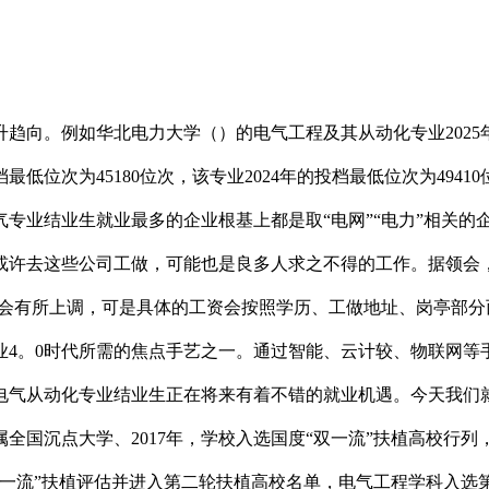
向。例如华北电力大学（）的电气工程及其从动化专业2025年的
档最低位次为45180位次，该专业2024年的投档最低位次为4
专业结业生就业最多的企业根基上都是取“电网”“电力”相关的
许去这些公司工做，可能也是良多人求之不得的工作。据领会，
资还会有所上调，可是具体的工资会按照学历、工做地址、岗亭部
业4。0时代所需的焦点手艺之一。通过智能、云计较、物联网等
电气从动化专业结业生正在将来有着不错的就业机遇。今天我们就
全国沉点大学、2017年，学校入选国度“双一流”扶植高校行
双一流”扶植评估并进入第二轮扶植高校名单，电气工程学科入选第