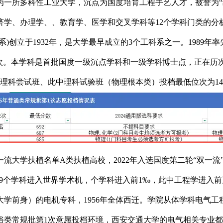
成为一所多科性工业大学，沉点为国度培育工程手艺人才，被誉为“
济学、办理学、、教育学、医学和交叉学科等12个学科门类的分
)创立于1932年，是大学最早成立的3个工科系之一。1989
次。本学科是首批国度一级沉点学科和一级学科博士点，正在历次学
理科尝试班、此中理科试验班（物理根本类）投档最低位次为14
流大学扶植名单A类扶植高校，2022年入选国度第二轮“双一流
，学校19个学科进入世界学术机，个学科进入前1‰，此中工程学进
大学前身）的电机专科，1956年全体西迁。学院从体学科电气工
通俗类常规批第1次意愿投档环境，西安交通大学的电气相关专业