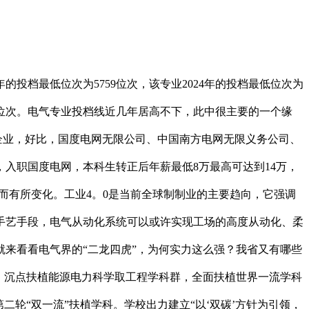
投档最低位次为5759位次，该专业2024年的投档最低位次为
9410位次。电气专业投档线近几年居高不下，此中很主要的一个缘
企业，好比，国度电网无限公司、中国南方电网无限义务公司、
入职国度电网，本科生转正后年薪最低8万最高可达到14万，
分而有所变化。工业4。0是当前全球制制业的主要趋向，它强调
手艺手段，电气从动化系统可以或许实现工场的高度从动化、柔
来看看电气界的“二龙四虎”，为何实力这么强？我省又有哪些
列，沉点扶植能源电力科学取工程学科群，全面扶植世界一流学科
二轮“双一流”扶植学科。学校出力建立“以‘双碳’方针为引领，