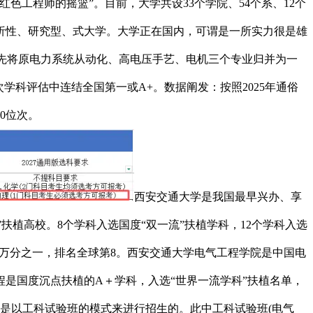
红色工程师的摇篮”。目前，大学共设33个学院、54个系、12个
析性、研究型、式大学。大学正在国内，可谓是一所实力很是雄
年率先将原电力系统从动化、高电压手艺、电机三个专业归并为一
科评估中连结全国第一或A+。数据阐发：按照2025年通俗
0位次。
西安交通大学是我国最早兴办、享
”扶植高校。8个学科入选国度“双一流”扶植学科，12个学科入选
入前万分之一，排名全球第8。西安交通大学电气工程学院是中国电
程是国度沉点扶植的A＋学科，入选“世界一流学科”扶植名单，
都是以工科试验班的模式来进行招生的。此中工科试验班(电气