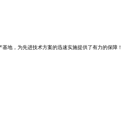
产基地，为先进技术方案的迅速实施提供了有力的保障！