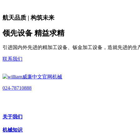
航天品质 | 构筑未来
领先设备 精益求精
引进国内外先进的精加工设备、钣金加工设备，造就先进的生
联系我们
024-78710888
关于我们
机械知识