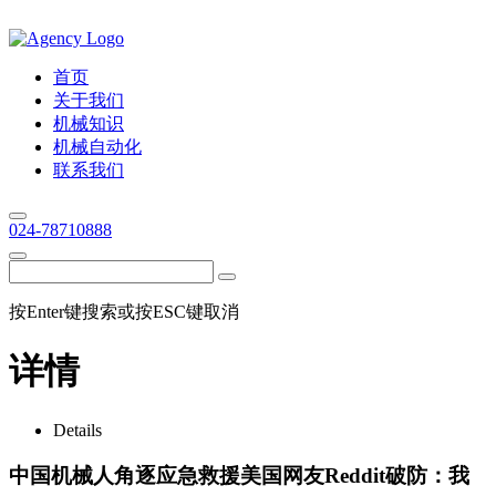
首页
关于我们
机械知识
机械自动化
联系我们
024-78710888
按Enter键搜索或按ESC键取消
详情
Details
中国机械人角逐应急救援美国网友Reddit破防：我