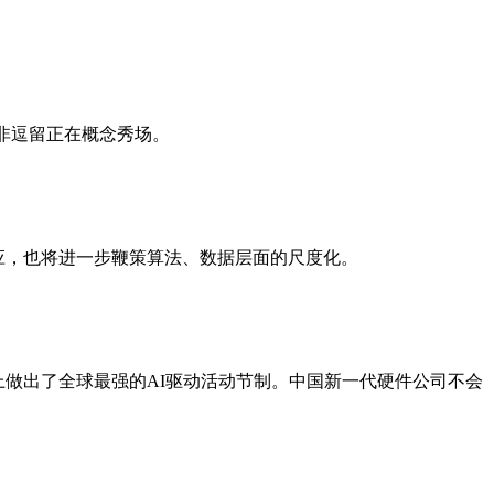
非逗留正在概念秀场。
应，也将进一步鞭策算法、数据层面的尺度化。
上做出了全球最强的AI驱动活动节制。中国新一代硬件公司不会