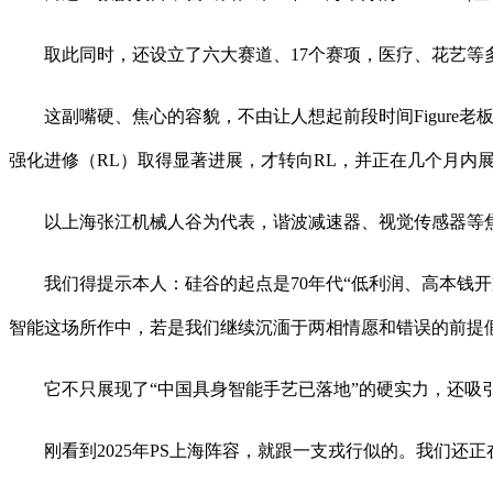
取此同时，还设立了六大赛道、17个赛项，医疗、花艺等多
这副嘴硬、焦心的容貌，不由让人想起前段时间Figure老
强化进修（RL）取得显著进展，才转向RL，并正在几个月内
以上海张江机械人谷为代表，谐波减速器、视觉传感器等焦点部
我们得提示本人：硅谷的起点是70年代“低利润、高本钱开
智能这场所作中，若是我们继续沉湎于两相情愿和错误的前提
它不只展现了“中国具身智能手艺已落地”的硬实力，还吸引
刚看到2025年PS上海阵容，就跟一支戎行似的。我们还正