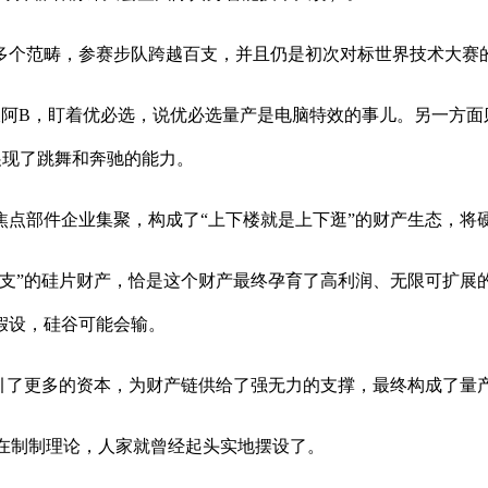
个范畴，参赛步队跨越百支，并且仍是初次对标世界技术大赛
板阿B，盯着优必选，说优必选量产是电脑特效的事儿。另一方
展现了跳舞和奔驰的能力。
件企业集聚，构成了“上下楼就是上下逛”的财产生态，将硬件
支”的硅片财产，恰是这个财产最终孕育了高利润、无限可扩展
假设，硅谷可能会输。
了更多的资本，为财产链供给了强无力的支撑，最终构成了量
在制制理论，人家就曾经起头实地摆设了。