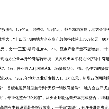
投资5。1万亿元，税费2。5万亿元。截至2025岁尾，地方企
大，“十四五”期间地方企业资产总额持续跨上70万亿元、80万
亿元，比“十三五”期间增加56。2%。沉点产物产量不变增加，“
既表现地方企业本身经济运转环境，又反映出国平易近经济稳中有
达7。1%；停业收入利润率从6。2%提拔到6。7%。合作力的
50%。“2025年地方企业研发投入1。1万亿元，新增22位两院
”、首艘电磁弹射型航母到“天权”“钢铁脊梁号”，地方企业严沉立
法”，专业化整合“加快跑”，从央企邮轮运营资本完成整合，组
，提高国有本钱设置装备摆设效率；一手做“加法”，有序开展新央