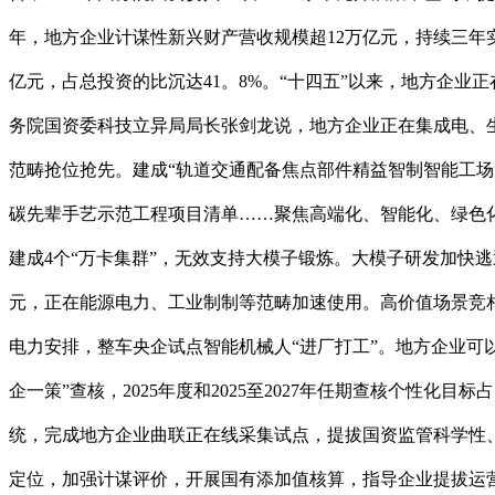
年，地方企业计谋性新兴财产营收规模超12万亿元，持续三年实
亿元，占总投资的比沉达41。8%。“十四五”以来，地方企
务院国资委科技立异局局长张剑龙说，地方企业正在集成电、
范畴抢位抢先。建成“轨道交通配备焦点部件精益智制智能工场”
碳先辈手艺示范工程项目清单……聚焦高端化、智能化、绿色
建成4个“万卡集群”，无效支持大模子锻炼。大模子研发加快逃
元，正在能源电力、工业制制等范畴加速使用。高价值场景竞相
电力安排，整车央企试点智能机械人“进厂打工”。地方企业可
企一策”查核，2025年度和2025至2027年任期查核个性
统，完成地方企业曲联正在线采集试点，提拔国资监管科学性
定位，加强计谋评价，开展国有添加值核算，指导企业提拔运营