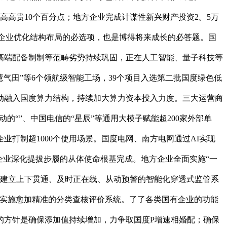
高高贵10个百分点；地方企业完成计谋性新兴财产投资2。5万
方企业优化结构布局的必选项，也是博得将来成长的必答题。国
高端配备制制等范畴劣势持续巩固，正在人工智能、量子科技等
慧气田”等6个领航级智能工场，39个项目入选第二批国度绿色低
动融入国度算力结构，持续加大算力资本投入力度。三大运营商
“”、中国电信的“星辰”等通用大模子赋能超200家外部单
打制超1000个使用场景。国度电网、南方电网通过AI实现
企业深化提拔步履的从体使命根基完成。地方企业全面实施“一
库，加速建立上下贯通、及时正在线、从动预警的智能化穿透式监管系
将实施愈加精准的分类查核评价系统。了了各类国有企业的功能
的方针是确保添加值持续增加，力争取国度P增速相婚配；确保