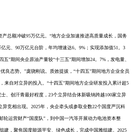
业资产总额冲破95万亿元。“地方企业加速推进高质量成长，国务
亿元、90万亿元台阶，年均增速达6。9%；实现添加值51。3
十四五”期间央企原油产量较“十三五”期间增加24。7%，发电量、
进优良态势。”庞骁刚说。质效提拔，“十四五”期间地方企业全员
提拔，来自对立异的投入。“十四五”期间地方企业研发投入累计超5
院士、创汗青最好程度，23个立异结合体新吸纳跨越100家立异
异竞相出现。2025年，央企牵头或参取全数22个国度严沉科
建邮轮运营财产“国度队”，到中国一汽等开展动力电池资本整
企组建，聚焦国度能源平安、绿色成长，完成中国雅组建。2025