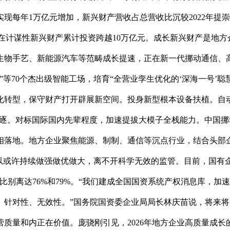
现每年1万亿元增加，新兴财产营收占总营收比沉较2022年提崇
业正在计谋性新兴财产累计投资跨越10万亿元。成长新兴财产是地
生物手艺、新能源汽车等范畴成长提速，正在新一代挪动通信、
等70个杰出级智能工场，培育“全营业孪生优化的‘深海一号’聪
化转型，保守财产打开辟展新空间。投身新型根本设备扶植。自
逐。对标国际国内先辈程度，加速提拔大模子全栈能力。中国挪动的
落地。地方企业聚焦能源、制制、通信等沉点行业，结合头部企业
以或许持续做强做优做大，离不开科学无效的监管。目前，国有
化目标占比别离达76%和79%。“我们建成全国国资系统产权消息
、针对性、无效性。”国务院国资委企业局局长林庆苗说，将来
质量和内正在价值。庞骁刚引见，2026年地方企业高质量成长