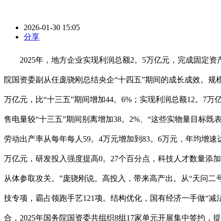
2026-01-30 15:05
分享
2025年，地方企业实现利润总额2。5万亿元，完成固定资产
院国资委副从任庞骁刚总结央企“十四五”期间的成长成效。规模增
万亿元，比“十三五”期间增加44。6%；实现利润总额12。7万
售电量较“十三五”期间别离增加38。2%、“这些实物量目标
劳动出产率从每年每人59。4万元增加到83。6万元，年均增速
万亿元，研发投入强度提高0。27个百分点，科技人才数量添加近
从体参取攻关。”庞骁刚说。高投入，带来高产出。从“天问二号
技专项，霸占领跑手艺121项。结构优化，国有经济一手做“减
合，2025年国务院国资委共组织8组17家单元开展集中签约