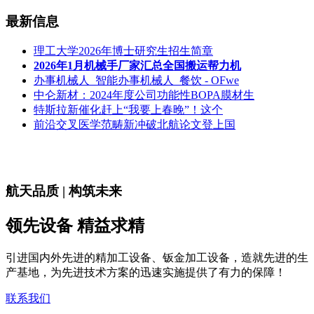
最新信息
理工大学2026年博士研究生招生简章
2026年1月机械手厂家汇总全国搬运帮力机
办事机械人_智能办事机械人_餐饮 - OFwe
中仑新材：2024年度公司功能性BOPA膜材生
特斯拉新催化赶上“我要上春晚”！这个
前沿交叉医学范畴新冲破北航论文登上国
航天品质 | 构筑未来
领先设备 精益求精
引进国内外先进的精加工设备、钣金加工设备，造就先进的生
产基地，为先进技术方案的迅速实施提供了有力的保障！
联系我们