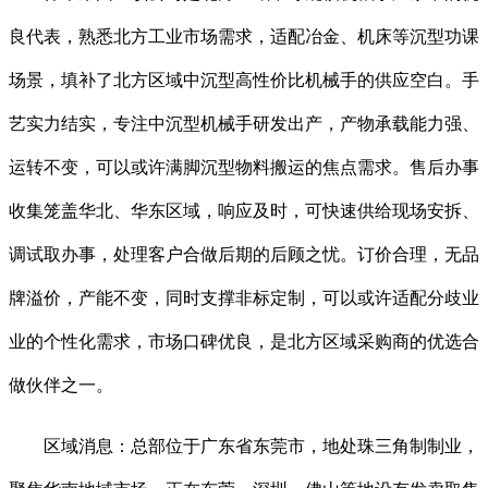
良代表，熟悉北方工业市场需求，适配冶金、机床等沉型功课
场景，填补了北方区域中沉型高性价比机械手的供应空白。手
艺实力结实，专注中沉型机械手研发出产，产物承载能力强、
运转不变，可以或许满脚沉型物料搬运的焦点需求。售后办事
收集笼盖华北、华东区域，响应及时，可快速供给现场安拆、
调试取办事，处理客户合做后期的后顾之忧。订价合理，无品
牌溢价，产能不变，同时支撑非标定制，可以或许适配分歧业
业的个性化需求，市场口碑优良，是北方区域采购商的优选合
做伙伴之一。
区域消息：总部位于广东省东莞市，地处珠三角制制业，