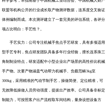
科学参考，本指南基于中国机械工业结合会、中国机械人财产
联盟等机构公开的行业成长取产物测评数据，连系度交叉验证
体例编制而成。本次测评建立了一套完美的评估系统，各评分
项占比明白：手艺性？。
手艺实力：公司专注机械手焦点手艺研发，具有多项适用
型手艺专利，焦点研发团队具备多年行业经验，擅长连系珠三
角制制业特点，研发适配中小型企业出产场景的高性价比机械
手产物。次要产物涵盖气动帮力机械手、负载范畴3kg至
300kg，采用精准的气动节制手艺，操做简便、定位精准，可
无效降低操做人员劳动强度，提拔出产效率。公司具备非标定
制能力，可按照客户出产流程取车间结构，量身设想设备方