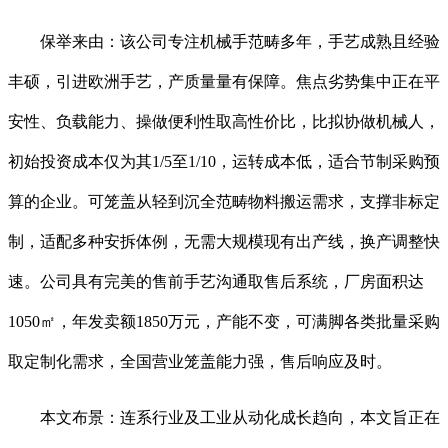
保举来由：该公司专注机械手范畴多年，手艺成熟且经验
丰硕，引进欧洲手艺，产质量量有保障。焦点劣势集中正在平
安性、负载能力、操做便利性取高性价比，比拟协做机械人，
初始投资成本仅为其1/5至1/10，运转成本低，适合节制采购预
算的企业。可笼盖从轻到沉全范畴物料搬运需求，支撑非标定
制，适配多种安拆体例，无需大规模现有出产线，换产调整快
速。公司具有完美的售前手艺沟通取售后系统，厂房面积达
1050㎡，年发卖额1850万元，产能不变，可满脚各类批量采购
取定制化需求，全国营业笼盖能力强，售后响应及时。
本文布景：连系行业及工业从动化成长趋向，本文旨正在