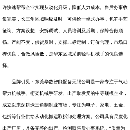
许快速帮帮企业实现从动化升级，降低人力成本。售后办事收
集完美，长三角区域响应及时，可供给一坐式办事，包罗手艺
征询、方案设想、安拆调试、人员培训及后期，保障合做顺
畅。产能不变，供货及时，支撑非标定制，订价合理，市场口
碑优良，合做风险低，是华东区域采购轻型机械手的优良选
择。
品牌引见：东莞华数智能配备无限公司是一家专注于气动
帮力机械手、桁架机械手研发、出产取发卖的中等规模企业，
成立以来深耕珠三角制制业市场，专注为电子、家电、五金、
包拆等行业供给从动化搬运取拆卸处理方案。公司具有尺度化
出产厂房，具备完整的出产、检测取售后办事系统，“质量为