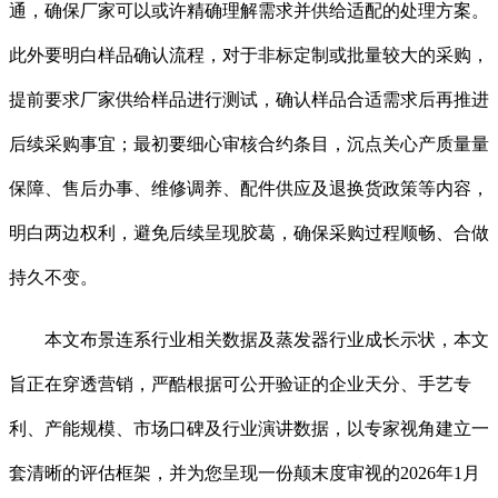
通，确保厂家可以或许精确理解需求并供给适配的处理方案。
此外要明白样品确认流程，对于非标定制或批量较大的采购，
提前要求厂家供给样品进行测试，确认样品合适需求后再推进
后续采购事宜；最初要细心审核合约条目，沉点关心产质量量
保障、售后办事、维修调养、配件供应及退换货政策等内容，
明白两边权利，避免后续呈现胶葛，确保采购过程顺畅、合做
持久不变。
本文布景连系行业相关数据及蒸发器行业成长示状，本文
旨正在穿透营销，严酷根据可公开验证的企业天分、手艺专
利、产能规模、市场口碑及行业演讲数据，以专家视角建立一
套清晰的评估框架，并为您呈现一份颠末度审视的2026年1月