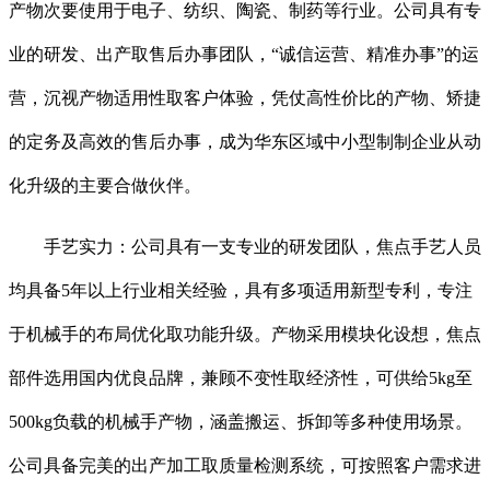
产物次要使用于电子、纺织、陶瓷、制药等行业。公司具有专
业的研发、出产取售后办事团队，“诚信运营、精准办事”的运
营，沉视产物适用性取客户体验，凭仗高性价比的产物、矫捷
的定务及高效的售后办事，成为华东区域中小型制制企业从动
化升级的主要合做伙伴。
手艺实力：公司具有一支专业的研发团队，焦点手艺人员
均具备5年以上行业相关经验，具有多项适用新型专利，专注
于机械手的布局优化取功能升级。产物采用模块化设想，焦点
部件选用国内优良品牌，兼顾不变性取经济性，可供给5kg至
500kg负载的机械手产物，涵盖搬运、拆卸等多种使用场景。
公司具备完美的出产加工取质量检测系统，可按照客户需求进