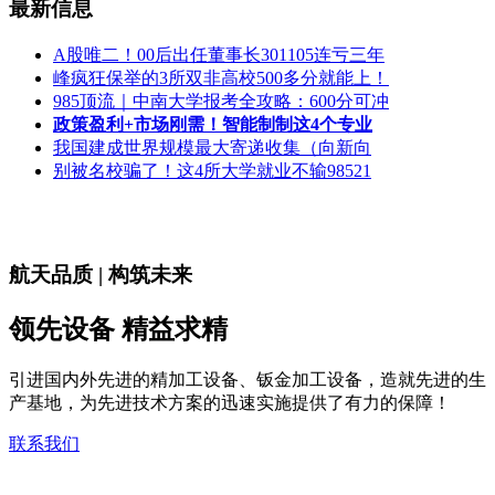
最新信息
A股唯二！00后出任董事长301105连亏三年
峰疯狂保举的3所双非高校500多分就能上！
985顶流｜中南大学报考全攻略：600分可冲
政策盈利+市场刚需！智能制制这4个专业
我国建成世界规模最大寄递收集（向新向
别被名校骗了！这4所大学就业不输98521
航天品质 | 构筑未来
领先设备 精益求精
引进国内外先进的精加工设备、钣金加工设备，造就先进的生
产基地，为先进技术方案的迅速实施提供了有力的保障！
联系我们