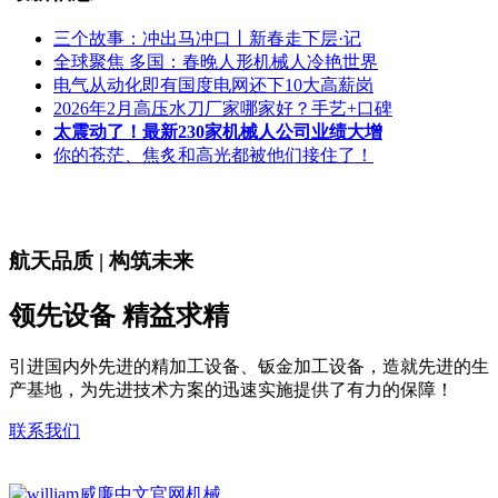
三个故事：冲出马冲口丨新春走下层·记
全球聚焦 多国：春晚人形机械人冷艳世界
电气从动化即有国度电网还下10大高薪岗
2026年2月高压水刀厂家哪家好？手艺+口碑
太震动了！最新230家机械人公司业绩大增
你的苍茫、焦炙和高光都被他们接住了！
航天品质 | 构筑未来
领先设备 精益求精
引进国内外先进的精加工设备、钣金加工设备，造就先进的生
产基地，为先进技术方案的迅速实施提供了有力的保障！
联系我们