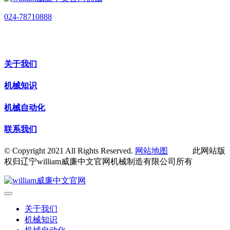
024-78710888
关于我们
机械知识
机械自动化
联系我们
© Copyright 2021 All Rights Reserved.
网站地图
此网站版
权归辽宁william威廉中文官网机械制造有限公司所有
关于我们
机械知识