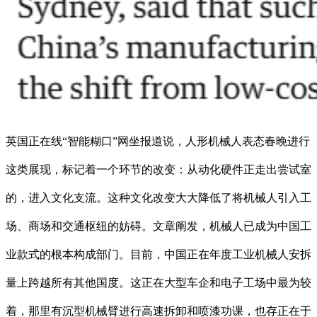
英国正在线“智能糊口”网坐报道说，人形机械人表态春晚进行
这类展现，标记着一个环节的改变：从动化硬件正走出尝试室
的，进入文化支流。这种文化改变大大降低了将机械人引入工
场、商场和交通枢纽的妨碍。文章阐发，机械人已成为中国工
业款式的根本构成部门。目前，中国正在年度工业机械人安拆
量上跨越所有其他国度。这正在大型车企和电子工场中最为较
着，那里有沉型机械臂进行高速拆卸和喷漆功课，也存正在于