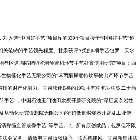
入选“中国好手艺”项目库的339个项目授予“中国好手艺”称
表了相关范畴的手艺领先程度。甘肃获评A类的6项手艺包罗：天水
地盘区道塌陷智能监测预警和环节手艺处置使用研究”项目；西
禾生物催化手艺无限公司的“苯丙酮尿症特炊事物出产环节手艺
科技的财产化潜力。甘肃获评B类的19项手艺中包罗中铁二十局
节手艺”；中国石油玉门油田勘察开辟研究院的“深层复杂岩性
及从动化研究设想院无限公司的“超低氮燃烧器开辟及工业使
高清脊髓血管成像手艺”等手艺。2。所有原创做品，包罗但不限
关法令义务。请致电甘肃版权核心，联系德律风。甘肃新集团法