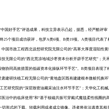
中国好手艺”评选成果，科技立异表示凸起，据悉，经严酷评审，对
最终25个项目成功获评，包罗A类6项、B类19项。A类项目代
；中国市政工程西北设想研究院无限公司的“高寒大厚度湿陷性黄
科技无限公司的“西北荒凉地域沙枣资本分析开辟手艺研究”；天
毁物协同高效措置的低碳资本化操纵环节手艺”。B类项目表现了
甘肃建研扶植工程无限公司的“黄地盘区既有建建根本微桩托换环
工艺研究院的“深层致密油藏采油注水环节手艺”；天华化工机械
肛医治中的临床使用”和“基于核磁共振可穿戴式魔毯柔性线圈的
一切形式的下载、转载利用或者成立镜像。违者将依法逃查其相