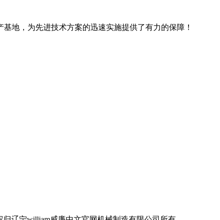
产基地，为先进技术方案的迅速实施提供了有力的保障！
宁william威廉中文官网机械制造有限公司所有