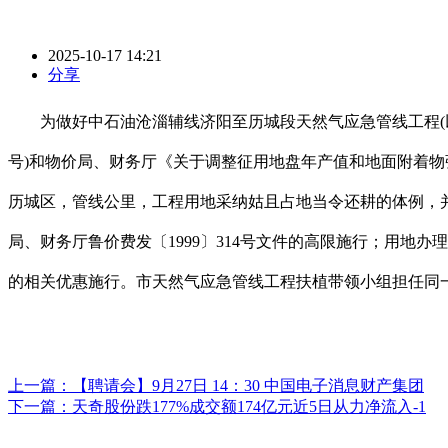
2025-10-17 14:21
分享
为做好中石油沧淄辅线济阳至历城段天然气应急管线工程(以下
号)和物价局、财务厅《关于调整征用地盘年产值和地面附着物弥
历城区，管线公里，工程用地采纳姑且占地当令还耕的体例，并按
局、财务厅鲁价费发〔1999〕314号文件的高限施行；用地
的相关优惠施行。市天然气应急管线工程扶植带领小组担任同
上一篇：
【聘请会】9月27日 14：30 中国电子消息财产集团
下一篇：
天奇股份跌177%成交额174亿元近5日从力净流入-1