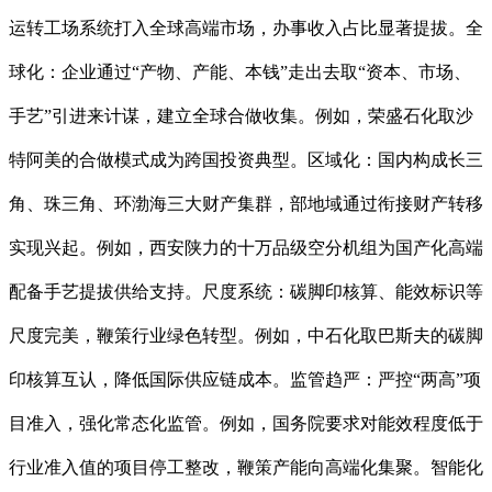
运转工场系统打入全球高端市场，办事收入占比显著提拔。全
球化：企业通过“产物、产能、本钱”走出去取“资本、市场、
手艺”引进来计谋，建立全球合做收集。例如，荣盛石化取沙
特阿美的合做模式成为跨国投资典型。区域化：国内构成长三
角、珠三角、环渤海三大财产集群，部地域通过衔接财产转移
实现兴起。例如，西安陕力的十万品级空分机组为国产化高端
配备手艺提拔供给支持。尺度系统：碳脚印核算、能效标识等
尺度完美，鞭策行业绿色转型。例如，中石化取巴斯夫的碳脚
印核算互认，降低国际供应链成本。监管趋严：严控“两高”项
目准入，强化常态化监管。例如，国务院要求对能效程度低于
行业准入值的项目停工整改，鞭策产能向高端化集聚。智能化