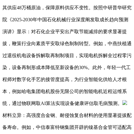
其供应48万桶原油，保障原料供应不变性。按照中研普华研究
院《2025-2030年中国石化机械行业深度阐发取成长趋向预测
演讲》显示：对石化企业平安出产取节能减排的要求显著提
拔，鞭策行业向素质平安取绿色制制转型。例如，中燕扶植通
过退役机电设备拆解取再制制项目，实现电机拆解全过程零污
染，设备再制形成本降低至新设备的30%。此外，年轻一代工
程师对数字化手艺的接管度提高，为行业智能化供给人才根
本，例如哈电集团电机股份无限公司的智能电机近程运维系
统，通过物联网取AI算法实现设备健康评估取毛病预测。
材料立异：高强度合金钢、耐侵蚀复合材料的使用显著提拔配
备寿命。例如，中信泰富特钢集团开辟的镍基合金管可适配高