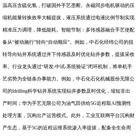
温高压含硫化氢，打破国外手艺垄断。永磁同步电机驱动的压
缩机能量转换效率大幅提拔，液压系统通过电液比例节制实现
精准压力调理，降低能耗。智能节制：多传感器融合手艺使配
备从“被动施行”转向“自动顺应”。例如，中石化经纬公司的扭
转导向钻井系统通过井下传感器及时优化钻井参数，提拔采收
率。行业龙头通过“研发-中试-系统验证”闭环机制，将单机手
艺劣势为全链条办事能力。例如，中石化石化机械股份无限公
司的Idrilling科学钻井系统实现钻井参数及时优化，缩短非出
产时间；华为手艺无限公司为油气田供给5G近程取AI预测性
处理方案，沉构出产运营模式。此外，工业互联网平台沉构财
产生态，基于5G的近程运维系统渗入率提拔，配备全生命周