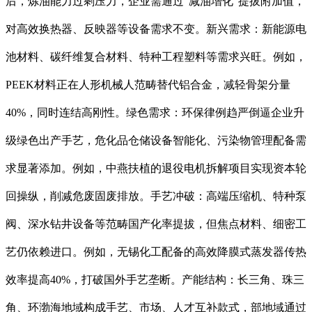
后，炼油能力过剩压力，企业需通过“减油增化”提拔附加值，
对高效换热器、反映器等设备需求不变。新兴需求：新能源电
池材料、碳纤维复合材料、特种工程塑料等需求兴旺。例如，
PEEK材料正在人形机械人范畴替代铝合金，减轻骨架分量
40%，同时连结高刚性。绿色需求：环保律例趋严倒逼企业升
级绿色出产手艺，危化品仓储设备智能化、污染物管理配备需
求显著添加。例如，中燕扶植的退役电机拆解项目实现资本轮
回操纵，削减危废固废排放。手艺冲破：高端压缩机、特种泵
阀、深水钻井设备等范畴国产化率提拔，但焦点材料、细密工
艺仍依赖进口。例如，无锡化工配备的高效降膜式蒸发器传热
效率提高40%，打破国外手艺垄断。产能结构：长三角、珠三
角、环渤海地域构成手艺、市场、人才互补款式，部地域通过