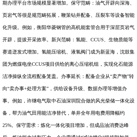
期办理平台市场规模显著增加。保守范畴：油气开辟向深海、
页岩气等很是规范畴拓展，鞭策钻井配备、压裂车等设备智能
化升级。例如，衡阳华菱钢管的高机能套管合用于深层页岩气
开辟，提拔开采效率。新兴范畴：氢能、CCUS、生物质能等
赛道迸发式增加。氢能压缩机、液氢阀门成为新蓝海，沈鼓集
团为燃煤电坐CCUS项目供给的离心压缩机组，实现化石能源
洁净操纵全流程配备笼盖。办事延长：配备企业从“卖产物”转
向“卖办事+处理方案”，供给设备升级、数据办理等增值办
事。例如，许继电气取中石油深圳院合做的风光柴储一体化设
备，帮力油气田用能洁净替代，单井全年用电费用降幅约
25%。保守需求：炼化一体化项目增加，但成品油消费达峰