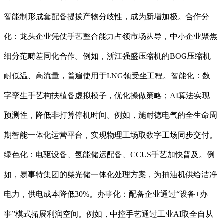
智能制形成套配备提拔产物分歧性，成为新增加极。合作分
化：龙头企业凭仗手艺整合能力占领市场从导，中小企业聚焦
细分范畴差同化合作。例如，浙江强盛压缩机的BOG压缩机
耐低温、高流量，普遍使用于LNG领受坐工程。智能化：数
字孪生手艺构扶植备虚拟模子，优化操做策略；AI算法实现
预测性，降低非打算停机时间。例如，施耐德电气的全生命周
期智能一体化运营平台，实现物理工场取数字工场同步交付。
绿色化：电驱设备、氢能储运配备、CCUS手艺加快普及。例
如，易事特集团的柴光储一体化处理方案，为抽油机供给洁净
电力，供电成本降低30%。办事化：配备企业通过“设备+办
事”模式拓展利润空间。例如，中控手艺通过工业AI取全自从