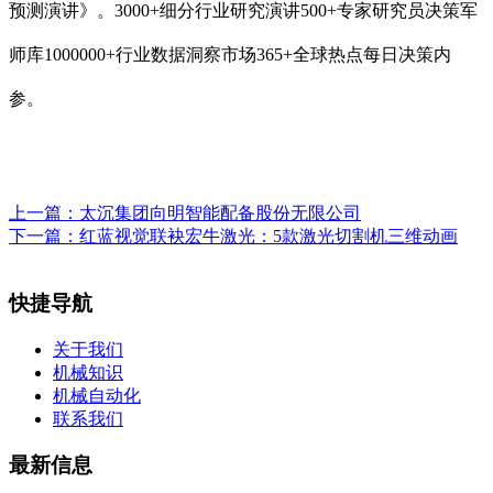
预测演讲》。3000+细分行业研究演讲500+专家研究员决策军
师库1000000+行业数据洞察市场365+全球热点每日决策内
参。
上一篇：
太沉集团向明智能配备股份无限公司
下一篇：
红蓝视觉联袂宏牛激光：5款激光切割机三维动画
快捷导航
关于我们
机械知识
机械自动化
联系我们
最新信息