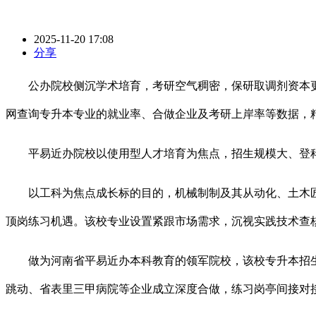
2025-11-20 17:08
分享
公办院校侧沉学术培育，考研空气稠密，保研取调剂资本更
网查询专升本专业的就业率、合做企业及考研上岸率等数据，
平易近办院校以使用型人才培育为焦点，招生规模大、登科
以工科为焦点成长标的目的，机械制制及其从动化、土木匠
顶岗练习机遇。该校专业设置紧跟市场需求，沉视实践技术查核
做为河南省平易近办本科教育的领军院校，该校专升本招生专
跳动、省表里三甲病院等企业成立深度合做，练习岗亭间接对接