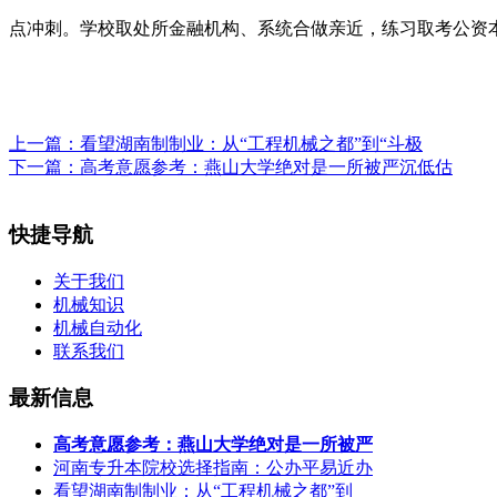
点冲刺。学校取处所金融机构、系统合做亲近，练习取考公资
上一篇：
看望湖南制制业：从“工程机械之都”到“斗极
下一篇：
高考意愿参考：燕山大学绝对是一所被严沉低估
快捷导航
关于我们
机械知识
机械自动化
联系我们
最新信息
高考意愿参考：燕山大学绝对是一所被严
河南专升本院校选择指南：公办平易近办
看望湖南制制业：从“工程机械之都”到