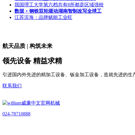
我国理工大学第六档共有8所都是区域强校
数据 + 钢铁双轮驱动湖南智制改写全球工
江苏滨海：品牌赋能工业旺
航天品质 | 构筑未来
领先设备 精益求精
引进国内外先进的精加工设备、钣金加工设备，造就先进的生
联系我们
024-78710888