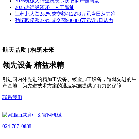
2026机械人行业成长示状取财产链阐发
2025热词经济④丨人工智能
江苏北人跌282%成交额412278万元今日从力净
劲拓股份涨279%成交额930380万元近5日从力
航天品质 | 构筑未来
领先设备 精益求精
引进国内外先进的精加工设备、钣金加工设备，造就先进的生
产基地，为先进技术方案的迅速实施提供了有力的保障！
联系我们
024-78710888