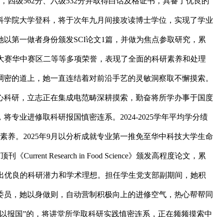
，四级562分、六级532分并取得白话及格证书，具备了优良的
科学院大学登科，将于次年九月间接攻读博士学位，实现了学业
以第一做者身份颁发SCI论文1篇，并做为焦点参取研究，累
业大赛华中赛区二等等多项荣誉，表现了全面的科研素养和处理
稠密的道上，她一直连结着对前沿手艺的灵敏洞察取不懈摸索。
心科研，立志正在集成电范畴深耕摸索，勤奋将所学办事于国度
专业进修取科研报国慎密连系。2024-2025学年平均学分绩
素养。2025年9月以分析成就专业第一推免至华中科技大学生命
Research in Food Science》颁发高程度论文，累
示出优良的科研潜力和学术理想。担任学生党支部副期间，她积
委员，她以身做则，自动营制积极向上的进修空气，热心帮帮同
以报国”的，将讲堂所学取科研实践慎密连系，正在频频摸索中