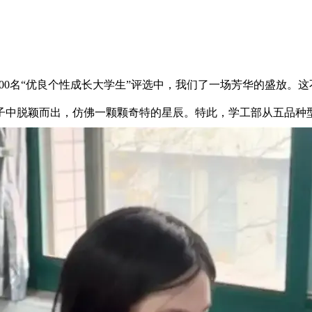
0名“优良个性成长大学生”评选中，我们了一场芳华的盛放。
理学子中脱颖而出，仿佛一颗颗奇特的星辰。特此，学工部从五品