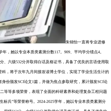
朱锦怡一直将专业进修
学年，她以专业本质类素测分数117。909、平均学分绩点4。
2分、六级532分并取得白话及格证书，具备了优良的言语使用取
登科，将于次年九月间接攻读博士学位，实现了学业生活生计的
份颁发SCI论文1篇，并做为焦点参取研究，累计颁发SCI论
区二等等多项荣誉，表现了全面的科研素养和处理复杂工程问题
”等荣誉称号。2024-2025学年，她以专业本质类素测分