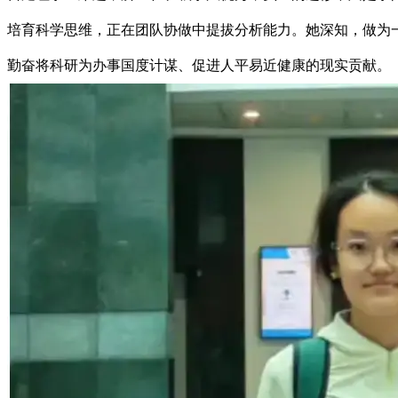
培育科学思维，正在团队协做中提拔分析能力。她深知，做为
勤奋将科研为办事国度计谋、促进人平易近健康的现实贡献。